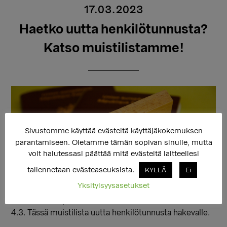
17.03.2023
Haetko uutta henkilötunnusta?
Katso muistilistamme!
Sivustomme käyttää evästeitä käyttäjäkokemuksen
parantamiseen. Oletamme tämän sopivan sinulle, mutta
voit halutessasi päättää mitä evästeitä laitteellesi
tallennetaan evästeaseuksista.
KYLLÄ
Ei
Yksityisyysasetukset
Uusi laki sukupuolen vahvistamisesta astuu voimaan
4.3. Tässä muistilista uutta henkilötunnusta hakevalle.