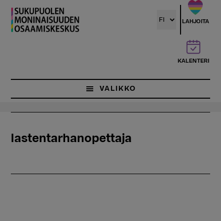
Hyppää
pääsisältöön
LAHJOITA
KALENTERI
VALIKKO
lastentarhanopettaja