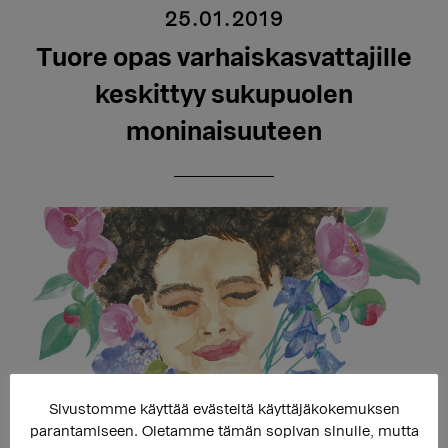
25.01.2019
Tuore opas varhaiskasvattajille
keskittyy sukupuolen
moninaisuuteen
Sivustomme käyttää evästeitä käyttäjäkokemuksen
parantamiseen. Oletamme tämän sopivan sinulle, mutta
Seta julkaisi tänään opetusalan Educa-messuilla uuden