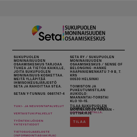
SUKUPUOLEN
SETA RY / SUKUPUOLEN
MONINAISUUDEN
MONINAISUUDEN
OSAAMISKESKUS TARJOAA
OSAAMISKESKUS / SENSE OF
TUKEA JA TIETOA KAIKILLE,
BELONGING -HANKE
JOITA SUKUPUOLEN
HAAPANIEMENKATU 7-9 B, 7.
MONINAISUUS KOSKETTAA.
KRS
MEITÄ YLLÄPITÄÄ
00530 HELSINKI
IHMISOIKEUSJÄRJESTÖ
SETA JA RAHOITTAA STEA.
TOIMISTON JA
PUKEUTUMISTILAN
SETAN Y-TUNNUS: 0661747-4
AUKIOLO:
MAANANTAI-TORSTAI
KLO 10–15.
TILAA SUKUPUOLEN
TUKI- JA NEUVONTAPALVELUT
TOIMISTON SIJAINTI
MONINAISUUS TÄNÄÄN -
.
GOOGLE-KARTALLA
UUTISKIRJE
VERTAISTUKIPALVELUT
TYÖNTEKIJÖIDEN
TILAA
YHTEYSTIEDOT
TIETOSUOJASELOSTE
(INFORMOINTIASIAKIRJA)