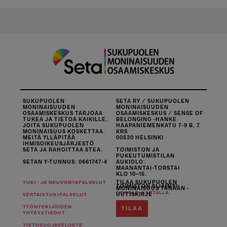
SUKUPUOLEN
SETA RY / SUKUPUOLEN
MONINAISUUDEN
MONINAISUUDEN
OSAAMISKESKUS TARJOAA
OSAAMISKESKUS / SENSE OF
TUKEA JA TIETOA KAIKILLE,
BELONGING -HANKE
JOITA SUKUPUOLEN
HAAPANIEMENKATU 7-9 B, 7.
MONINAISUUS KOSKETTAA.
KRS
MEITÄ YLLÄPITÄÄ
00530 HELSINKI
IHMISOIKEUSJÄRJESTÖ
SETA JA RAHOITTAA STEA.
TOIMISTON JA
PUKEUTUMISTILAN
SETAN Y-TUNNUS: 0661747-4
AUKIOLO:
MAANANTAI-TORSTAI
KLO 10–15.
TILAA SUKUPUOLEN
TUKI- JA NEUVONTAPALVELUT
TOIMISTON SIJAINTI
MONINAISUUS TÄNÄÄN -
.
GOOGLE-KARTALLA
UUTISKIRJE
VERTAISTUKIPALVELUT
TYÖNTEKIJÖIDEN
TILAA
YHTEYSTIEDOT
TIETOSUOJASELOSTE