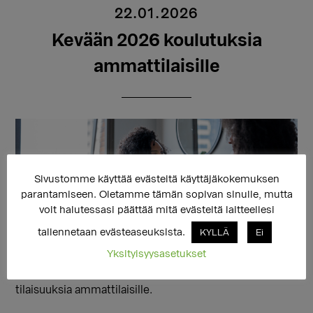
22.01.2026
Kevään 2026 koulutuksia
ammattilaisille
Sivustomme käyttää evästeitä käyttäjäkokemuksen
parantamiseen. Oletamme tämän sopivan sinulle, mutta
voit halutessasi päättää mitä evästeitä laitteellesi
tallennetaan evästeaseuksista.
KYLLÄ
Ei
Yksityisyysasetukset
Sukupuolen moninaisuuden osaamiskeskus (SMOK) ja
sitä ylläpitävä Seta järjestävät keväällä 2026 useita
tilaisuuksia ammattilaisille.