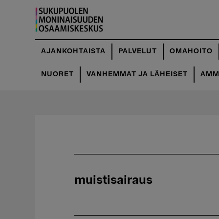
Hyppää
pääsisältöön
AJANKOHTAISTA
PALVELUT
OMAHOITO
NUORET
VANHEMMAT JA LÄHEISET
AMMA
muistisairaus