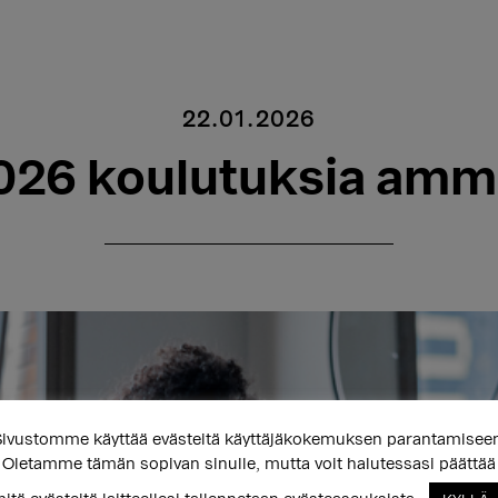
22.01.2026
26 koulutuksia ammat
ivustomme käyttää evästeitä käyttäjäkokemuksen parantamisee
Oletamme tämän sopivan sinulle, mutta voit halutessasi päättää