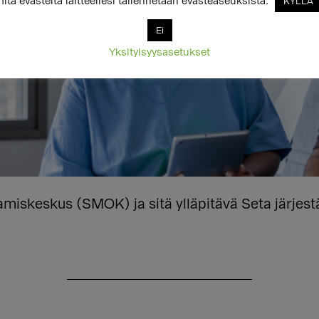
itä evästeitä laitteellesi tallennetaan evästeaseuksista.
KYLLÄ
Ei
Yksityisyysasetukset
skeskus (SMOK) ja sitä ylläpitävä Seta järjestä