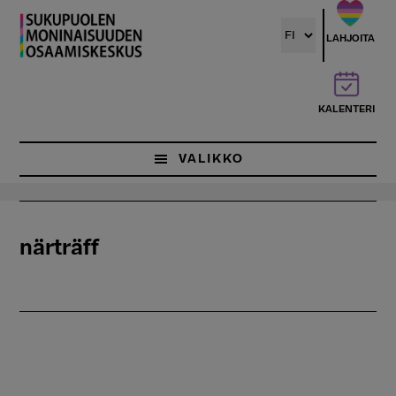
Hyppää
pääsisältöön
LAHJOITA
KALENTERI
VALIKKO
närträff