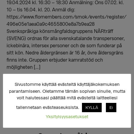
19.04.2024 kl. 16:30 – 18:30 Anmälning: Ons 07.02. kl.
10 – tis 16.04. kl. 20. Anmäl dig:
https://www.flomembers.com/smok/events/register/
496e05e1aea0a9c4655800e8a7b9ea28
Svenkspråkiga könsmångfaldsgruppens NÄRträff
(SVENG) ordnas för alla svenskatalande transpersoner,
ickebinära, intersex personer och de som funderar på
sitt kön. Nedre åldergränsen är 16 år, övre åldersgräns
finns inte. Gruppen erbjuder kamratstöd och
möjligheten […]
Sivustomme käyttää evästeitä käyttäjäkokemuksen
parantamiseen. Oletamme tämän sopivan sinulle, mutta
voit halutessasi päättää mitä evästeitä laitteellesi
tallennetaan evästeaseuksista.
KYLLÄ
Ei
Yksityisyysasetukset
16.02.2024