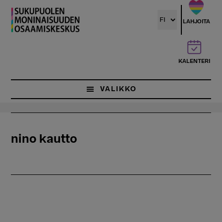
Hyppää
pääsisältöön
LAHJOITA
KALENTERI
VALIKKO
nino kautto