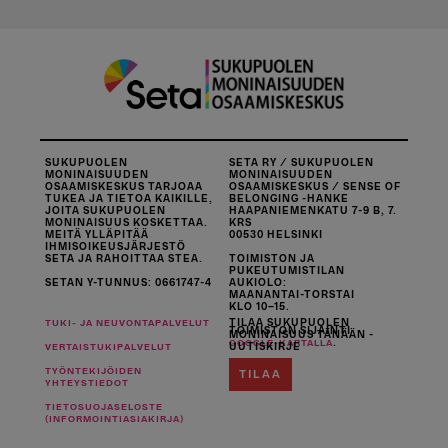
SUKUPUOLEN
SETA RY / SUKUPUOLEN
MONINAISUUDEN
MONINAISUUDEN
OSAAMISKESKUS TARJOAA
OSAAMISKESKUS / SENSE OF
TUKEA JA TIETOA KAIKILLE,
BELONGING -HANKE
JOITA SUKUPUOLEN
HAAPANIEMENKATU 7-9 B, 7.
MONINAISUUS KOSKETTAA.
KRS
MEITÄ YLLÄPITÄÄ
00530 HELSINKI
IHMISOIKEUSJÄRJESTÖ
SETA JA RAHOITTAA STEA.
TOIMISTON JA
PUKEUTUMISTILAN
SETAN Y-TUNNUS: 0661747-4
AUKIOLO:
MAANANTAI-TORSTAI
KLO 10–15.
TILAA SUKUPUOLEN
TUKI- JA NEUVONTAPALVELUT
TOIMISTON SIJAINTI
MONINAISUUS TÄNÄÄN -
.
GOOGLE-KARTALLA
UUTISKIRJE
VERTAISTUKIPALVELUT
TYÖNTEKIJÖIDEN
TILAA
YHTEYSTIEDOT
TIETOSUOJASELOSTE
(INFORMOINTIASIAKIRJA)