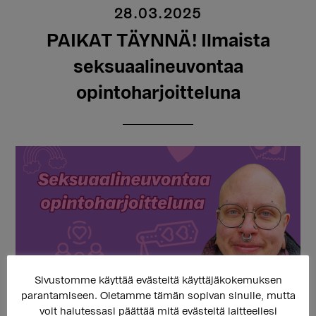
28.03.2025
PAIKAT TÄYNNÄ! Ilmaista
seksuaalineuvontaa
opintoharjoitteluna
Sivustomme käyttää evästeitä käyttäjäkokemuksen
parantamiseen. Oletamme tämän sopivan sinulle, mutta
Seksuaalineuvojaopiskelija Nino Kautto tarjoaa ilmaista
voit halutessasi päättää mitä evästeitä laitteellesi