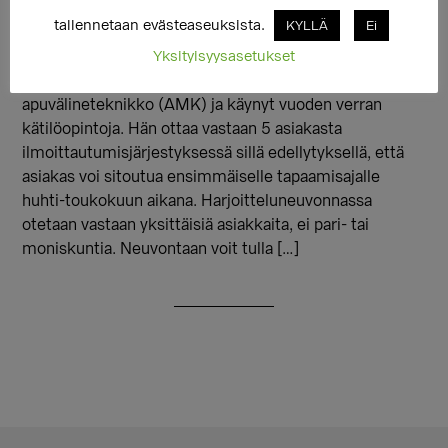
seksuaalineuvontaa opintoharjoitteluna SMOKin
tallennetaan evästeaseuksista.
KYLLÄ
Ei
tiloissa. Nino Kautto opiskelee seksuaalineuvojaksi
Yksityisyysasetukset
Väestöliiton Terapiapalveluiden järjestämässä
koulutuksessa. Pohjakoulutukseltaan hän on
apuvälineteknikko (AMK) ja käynyt vuoden verran
kätilöopintoja. Hän ottaa vastaan 5 asiakasta
ilmoittautumisjärjestyksessä sillä edellytyksellä, että
asiakas voi sitoutua ensimmäiselle tapaamisajalle
huhti-toukokuun aikana. Harjoitteluneuvonnassa
otetaan vastaan yksittäisiä asiakkaita, ei pari- tai
moniskuntia. Neuvontaan voit tulla […]