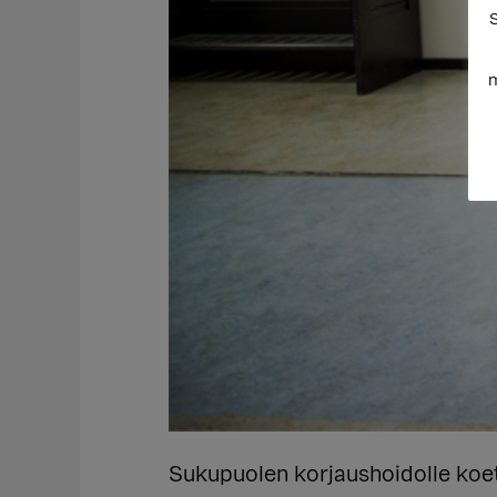
S
m
Sukupuolen korjaushoidolle koeta