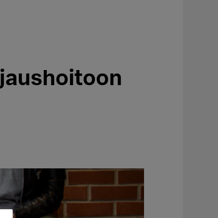
rjaushoitoon