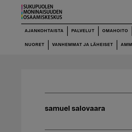
Hyppää
pääsisältöön
AJANKOHTAISTA
PALVELUT
OMAHOITO
NUORET
VANHEMMAT JA LÄHEISET
AMMA
samuel salovaara