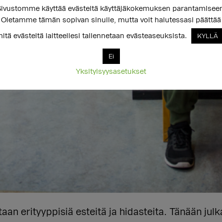
ivustomme käyttää evästeitä käyttäjäkokemuksen parantamisee
Oletamme tämän sopivan sinulle, mutta voit halutessasi päättää
itä evästeitä laitteellesi tallennetaan evästeaseuksista.
KYLLÄ
Ei
Yksityisyysasetukset
an erityyppisiä esteitä ja hidasteita. Tänään julk