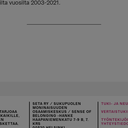
lta vuosilta 2003-2021.
SETA RY / SUKUPUOLEN
TUKI- JA NE
MONINAISUUDEN
TARJOAA
OSAAMISKESKUS / SENSE OF
VERTAISTUKI
KAIKILLE,
BELONGING -HANKE
EN
HAAPANIEMENKATU 7-9 B, 7.
TYÖNTEKIJÖ
SKETTAA.
KRS
YHTEYSTIED
00530 HELSINKI