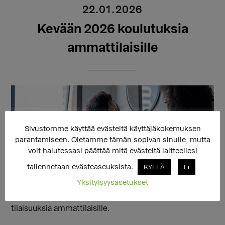
22.01.2026
Kevään 2026 koulutuksia
ammattilaisille
Sivustomme käyttää evästeitä käyttäjäkokemuksen
parantamiseen. Oletamme tämän sopivan sinulle, mutta
voit halutessasi päättää mitä evästeitä laitteellesi
tallennetaan evästeaseuksista.
KYLLÄ
Ei
Yksityisyysasetukset
Sukupuolen moninaisuuden osaamiskeskus (SMOK) ja
sitä ylläpitävä Seta järjestävät keväällä 2026 useita
tilaisuuksia ammattilaisille.