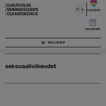
Hyppää
pääsisältöön
LAHJOITA
KALENTERI
VALIKKO
seksuaalioikeudet