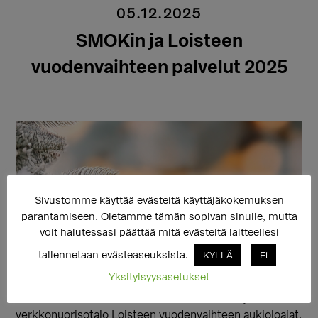
05.12.2025
SMOKin ja Loisteen
vuodenvaihteen palvelut 2025
Sivustomme käyttää evästeitä käyttäjäkokemuksen
parantamiseen. Oletamme tämän sopivan sinulle, mutta
voit halutessasi päättää mitä evästeitä laitteellesi
tallennetaan evästeaseuksista.
KYLLÄ
Ei
Yksityisyysasetukset
Tässä tiedotteessa kerromme Sukupuolen
moninaisuuden osaamiskeskuksen (SMOK) ja
verkkonuorisotalo Loisteen vuodenvaihteen aukioloajat,