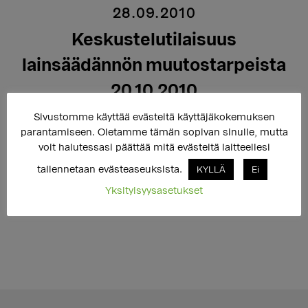
28.09.2010
Keskustelutilaisuus
lainsäädännön muutostarpeista
20.10.2010
Sivustomme käyttää evästeitä käyttäjäkokemuksen
parantamiseen. Oletamme tämän sopivan sinulle, mutta
voit halutessasi päättää mitä evästeitä laitteellesi
Trasek järjestää keskustelutilaisuuden transihmisille
tärkeän lainsäädännön muutostarpeista.
tallennetaan evästeaseuksista.
KYLLÄ
Ei
Yksityisyysasetukset