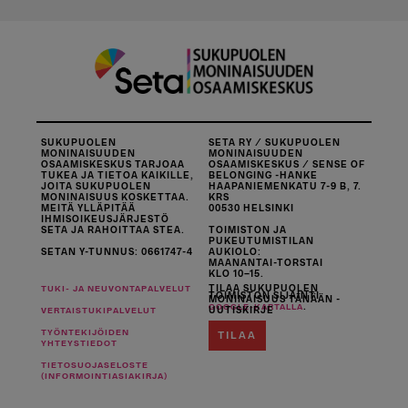
SUKUPUOLEN
SETA RY / SUKUPUOLEN
MONINAISUUDEN
MONINAISUUDEN
OSAAMISKESKUS TARJOAA
OSAAMISKESKUS / SENSE OF
TUKEA JA TIETOA KAIKILLE,
BELONGING -HANKE
JOITA SUKUPUOLEN
HAAPANIEMENKATU 7-9 B, 7.
MONINAISUUS KOSKETTAA.
KRS
MEITÄ YLLÄPITÄÄ
00530 HELSINKI
IHMISOIKEUSJÄRJESTÖ
SETA JA RAHOITTAA STEA.
TOIMISTON JA
PUKEUTUMISTILAN
SETAN Y-TUNNUS: 0661747-4
AUKIOLO:
MAANANTAI-TORSTAI
KLO 10–15.
TILAA SUKUPUOLEN
TUKI- JA NEUVONTAPALVELUT
TOIMISTON SIJAINTI
MONINAISUUS TÄNÄÄN -
.
GOOGLE-KARTALLA
UUTISKIRJE
VERTAISTUKIPALVELUT
TYÖNTEKIJÖIDEN
TILAA
YHTEYSTIEDOT
TIETOSUOJASELOSTE
(INFORMOINTIASIAKIRJA)