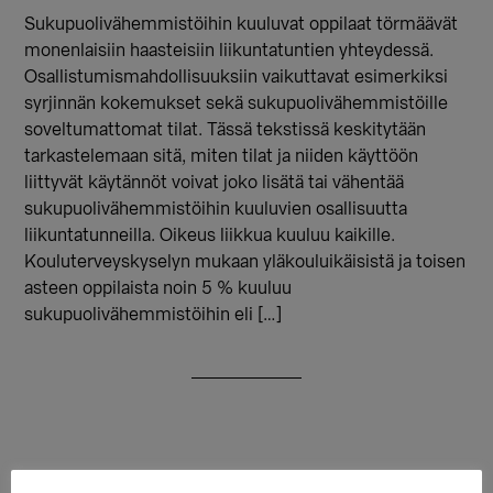
Sukupuolivähemmistöihin kuuluvat oppilaat törmäävät
monenlaisiin haasteisiin liikuntatuntien yhteydessä.
Osallistumismahdollisuuksiin vaikuttavat esimerkiksi
syrjinnän kokemukset sekä sukupuolivähemmistöille
soveltumattomat tilat. Tässä tekstissä keskitytään
tarkastelemaan sitä, miten tilat ja niiden käyttöön
liittyvät käytännöt voivat joko lisätä tai vähentää
sukupuolivähemmistöihin kuuluvien osallisuutta
liikuntatunneilla. Oikeus liikkua kuuluu kaikille.
Kouluterveyskyselyn mukaan yläkouluikäisistä ja toisen
asteen oppilaista noin 5 % kuuluu
sukupuolivähemmistöihin eli […]