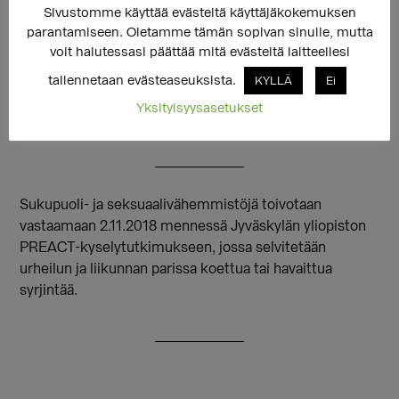
Sivustomme käyttää evästeitä käyttäjäkokemuksen
07.09.2018
parantamiseen. Oletamme tämän sopivan sinulle, mutta
voit halutessasi päättää mitä evästeitä laitteellesi
Kysely urheilun ja liikunnan
tallennetaan evästeaseuksista.
KYLLÄ
Ei
parissa koetusta ja havaitusta
Yksityisyysasetukset
syrjinnästä
Sukupuoli- ja seksuaalivähemmistöjä toivotaan
vastaamaan 2.11.2018 mennessä Jyväskylän yliopiston
PREACT-kyselytutkimukseen, jossa selvitetään
urheilun ja liikunnan parissa koettua tai havaittua
syrjintää.