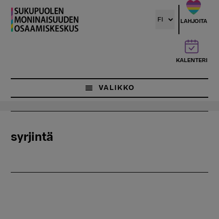
Hyppää
pääsisältöön
LAHJOITA
KALENTERI
VALIKKO
syrjintä