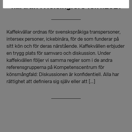
närträff i Helsingfors 13.11.2021
Kaffekvällar ordnas för svenskspråkiga transpersoner,
intersex personer, ickebinära, för de som funderar på
sitt kön och för deras närstående. Kaffekvällen erbjuder
en trygg plats för samvaro och diskussion. Under
kaffekvällen följer vi samma regler som i de andra
referensgrupperna på Kompetenscentrum för
könsmångfald: Diskussionen är konfidentiell. Alla har
rättighet att definiera sig själv eller att […]