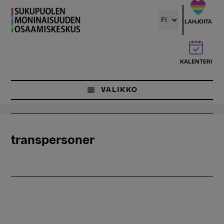
Hyppää
pääsisältöön
LAHJOITA
KALENTERI
VALIKKO
transpersoner