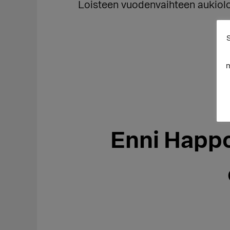
Loisteen vuodenvaihteen aukioloa
S
m
Enni Happo