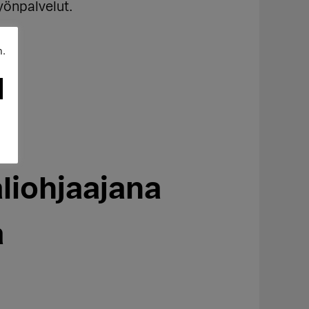
yönpalvelut.
n.
liohjaajana
a