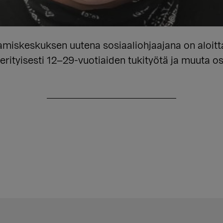
iskeskuksen uutena sosiaaliohjaajana on aloit
rityisesti 12–29-vuotiaiden tukityötä ja muuta o