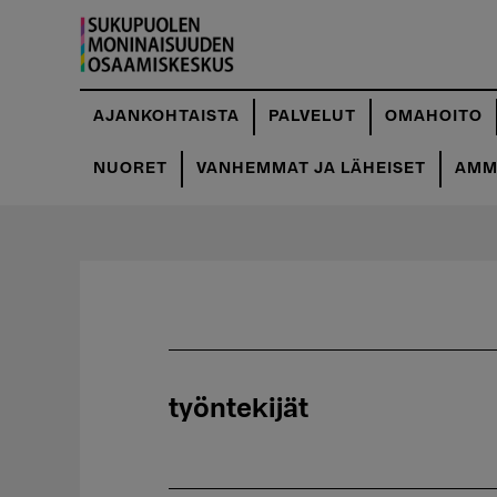
Hyppää
pääsisältöön
AJANKOHTAISTA
PALVELUT
OMAHOITO
NUORET
VANHEMMAT JA LÄHEISET
AMMA
työntekijät