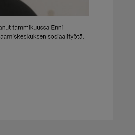
tanut tammikuussa Enni
saamiskeskuksen sosiaalityötä.