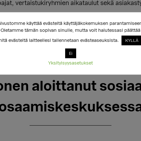
jat, vertaistukiryhmien aikataulut sekä asiakast
ivustomme käyttää evästeitä käyttäjäkokemuksen parantamisee
Oletamme tämän sopivan sinulle, mutta voit halutessasi päättää
itä evästeitä laitteellesi tallennetaan evästeaseuksista.
KYLLÄ
Ei
Yksityisyysasetukset
18.01.2021
nen aloittanut sosiaa
osaamiskeskuksess