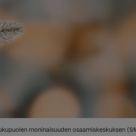
ukupuolen moninaisuuden osaamiskeskuksen (SM