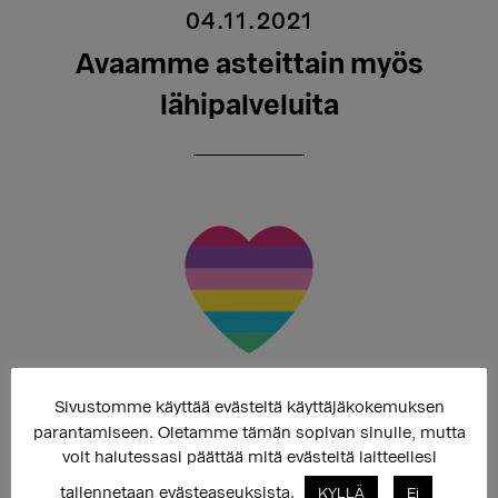
04.11.2021
Avaamme asteittain myös
lähipalveluita
Sivustomme käyttää evästeitä käyttäjäkokemuksen
parantamiseen. Oletamme tämän sopivan sinulle, mutta
Sukupuolen moninaisuuden osaamiskeskus avaa
voit halutessasi päättää mitä evästeitä laitteellesi
asiakasvastaanottonsa asteittain myös lähitapaamisille.
tallennetaan evästeaseuksista.
Useimmat ryhmät jatkavat kuitenkin etämuotoisena
KYLLÄ
Ei