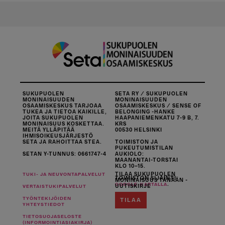
SUKUPUOLEN
SETA RY / SUKUPUOLEN
MONINAISUUDEN
MONINAISUUDEN
OSAAMISKESKUS TARJOAA
OSAAMISKESKUS / SENSE OF
TUKEA JA TIETOA KAIKILLE,
BELONGING -HANKE
JOITA SUKUPUOLEN
HAAPANIEMENKATU 7-9 B, 7.
MONINAISUUS KOSKETTAA.
KRS
MEITÄ YLLÄPITÄÄ
00530 HELSINKI
IHMISOIKEUSJÄRJESTÖ
SETA JA RAHOITTAA STEA.
TOIMISTON JA
PUKEUTUMISTILAN
SETAN Y-TUNNUS: 0661747-4
AUKIOLO:
MAANANTAI-TORSTAI
KLO 10–15.
TILAA SUKUPUOLEN
TUKI- JA NEUVONTAPALVELUT
TOIMISTON SIJAINTI
MONINAISUUS TÄNÄÄN -
.
GOOGLE-KARTALLA
UUTISKIRJE
VERTAISTUKIPALVELUT
TYÖNTEKIJÖIDEN
TILAA
YHTEYSTIEDOT
TIETOSUOJASELOSTE
(INFORMOINTIASIAKIRJA)