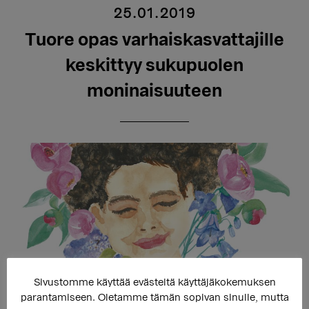
25.01.2019
Tuore opas varhaiskasvattajille
keskittyy sukupuolen
moninaisuuteen
Sivustomme käyttää evästeitä käyttäjäkokemuksen
parantamiseen. Oletamme tämän sopivan sinulle, mutta
Seta julkaisi tänään opetusalan Educa-messuilla uuden