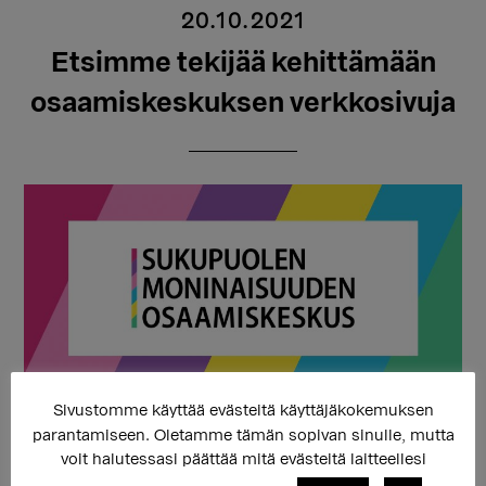
20.10.2021
Etsimme tekijää kehittämään
osaamiskeskuksen verkkosivuja
Sivustomme käyttää evästeitä käyttäjäkokemuksen
Etsimme tekijää toteuttamaan Sukupuolen
parantamiseen. Oletamme tämän sopivan sinulle, mutta
moninaisuuden osaamiskeskuksen verkkosivujen
voit halutessasi päättää mitä evästeitä laitteellesi
päivityssuunnitelmaa loppuvuoden 2021 aikana. Sivuja