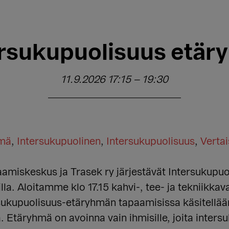
ersukupuolisuus etär
11.9.2026 17:15
–
19:30
hmä
,
Intersukupuolinen
,
Intersukupuolisuus
,
Verta
miskeskus ja Trasek ry järjestävät Intersukupuo
lla. Aloitamme klo 17.15 kahvi-, tee- ja tekniikka
sukupuolisuus-etäryhmän tapaamisissa käsitellään
ta. Etäryhmä on avoinna vain ihmisille, joita inter