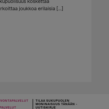
sukupuolisuus koskettaa
rkoittaa joukkoa erilaisia […]
UVONTAPALVELUT
TILAA SUKUPUOLEN
MONINAISUUS TÄNÄÄN -
PALVELUT
UUTISKIRJE