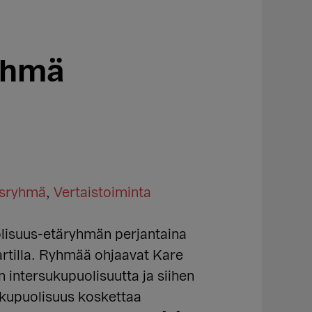
yhmä
isryhmä
,
Vertaistoiminta
lisuus-etäryhmän perjantaina
vartilla. Ryhmää ohjaavat Kare
 intersukupuolisuutta ja siihen
sukupuolisuus koskettaa