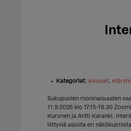
Int
Kategoriat:
aikuiset
,
etäry
Sukupuolen moninaisuuden osaa
11.9.2026 klo 17.15-19.30 Zoomi
Kuronen ja Antti Karanki. Inter
liittyviä asioita eri näkökulmis