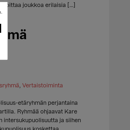
rkoittaa joukkoa erilaisia […]
n.
yhmä
isryhmä
,
Vertaistoiminta
lisuus-etäryhmän perjantaina
vartilla. Ryhmää ohjaavat Kare
 intersukupuolisuutta ja siihen
sukupuolisuus koskettaa