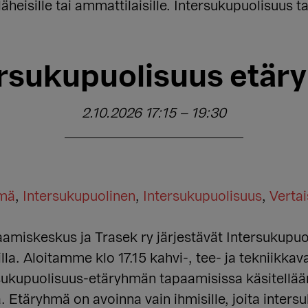
äheisille tai ammattilaisille. Intersukupuolisuus ta
ersukupuolisuus etär
2.10.2026 17:15
–
19:30
hmä
,
Intersukupuolinen
,
Intersukupuolisuus
,
Verta
miskeskus ja Trasek ry järjestävät Intersukupuo
lla. Aloitamme klo 17.15 kahvi-, tee- ja tekniikka
sukupuolisuus-etäryhmän tapaamisissa käsitellään
ta. Etäryhmä on avoinna vain ihmisille, joita inter