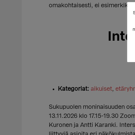
omakohtaisesti, ei esimerkiksi l
S
m
Int
Kategoriat:
aikuiset
,
etäry
Sukupuolen moninaisuuden osaa
13.11.2026 klo 17.15-19.30 Zoom
Kuronen ja Antti Karanki. Inter
liittyviä asioita eri näkökulmis