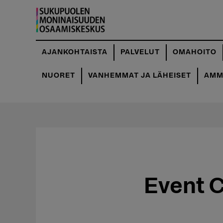
Hyppää
pääsisältöön
AJANKOHTAISTA
PALVELUT
OMAHOITO
NUORET
VANHEMMAT JA LÄHEISET
AMMA
Event 