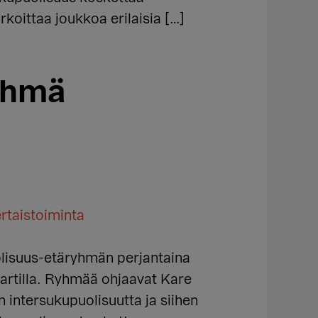
rkoittaa joukkoa erilaisia […]
yhmä
rtaistoiminta
lisuus-etäryhmän perjantaina
avartilla. Ryhmää ohjaavat Kare
 intersukupuolisuutta ja siihen