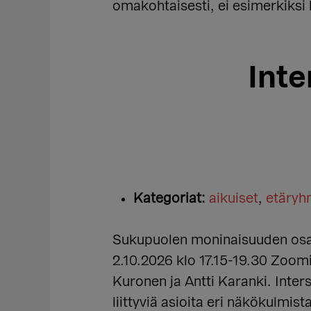
omakohtaisesti, ei esimerkiksi l
Int
Kategoriat:
aikuiset
,
etäry
Sukupuolen moninaisuuden osaa
2.10.2026 klo 17.15-19.30 Zoomi
Kuronen ja Antti Karanki. Inter
liittyviä asioita eri näkökulmis