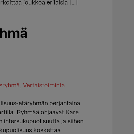
rkoittaa joukkoa erilaisia […]
yhmä
isryhmä
,
Vertaistoiminta
lisuus-etäryhmän perjantaina
vartilla. Ryhmää ohjaavat Kare
 intersukupuolisuutta ja siihen
sukupuolisuus koskettaa