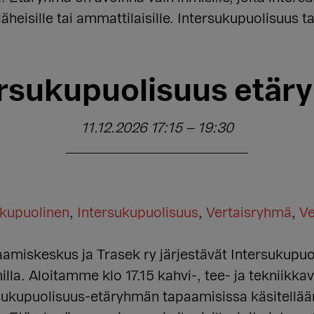
äheisille tai ammattilaisille. Intersukupuolisuus ta
ersukupuolisuus etär
11.12.2026 17:15
–
19:30
ukupuolinen
,
Intersukupuolisuus
,
Vertaisryhmä
,
Ve
miskeskus ja Trasek ry järjestävät Intersukupuo
illa. Aloitamme klo 17.15 kahvi-, tee- ja tekniikk
sukupuolisuus-etäryhmän tapaamisissa käsitellään