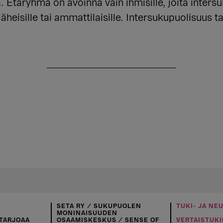
ta. Etäryhmä on avoinna vain ihmisille, joita inter
äheisille tai ammattilaisille. Intersukupuolisuus ta
SETA RY / SUKUPUOLEN
TUKI- JA NE
MONINAISUUDEN
TARJOAA
OSAAMISKESKUS / SENSE OF
VERTAISTUKI