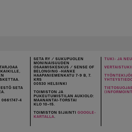
SETA RY / SUKUPUOLEN
TUKI- JA NE
MONINAISUUDEN
TARJOAA
OSAAMISKESKUS / SENSE OF
VERTAISTUKI
KAIKILLE,
BELONGING -HANKE
EN
HAAPANIEMENKATU 7-9 B, 7.
TYÖNTEKIJÖ
SKETTAA.
KRS
YHTEYSTIED
00530 HELSINKI
JESTÖ SETA
TIETOSUOJA
EA.
TOIMISTON JA
(INFORMOINT
PUKEUTUMISTILAN AUKIOLO:
 0661747-4
MAANANTAI-TORSTAI
KLO 10–15.
TOIMISTON SIJAINTI
GOOGLE-
KARTALLA
.