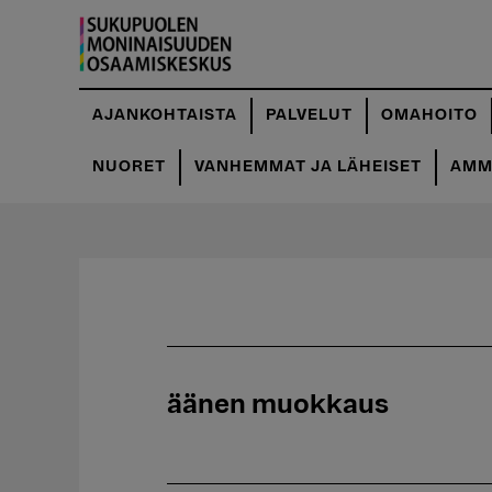
Hyppää
pääsisältöön
AJANKOHTAISTA
PALVELUT
OMAHOITO
NUORET
VANHEMMAT JA LÄHEISET
AMMA
äänen muokkaus