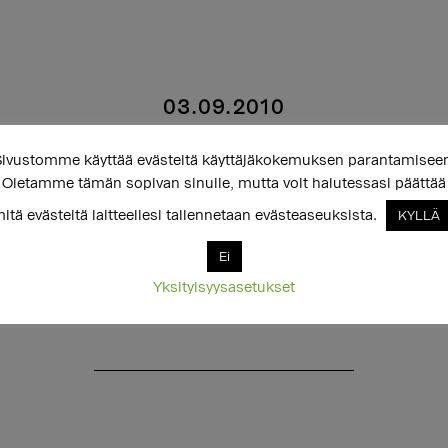
03.09.2010
naisellistamisesta ki
ivustomme käyttää evästeitä käyttäjäkokemuksen parantamisee
Oletamme tämän sopivan sinulle, mutta voit halutessasi päättää
itä evästeitä laitteellesi tallennetaan evästeaseuksista.
KYLLÄ
Ei
Yksityisyysasetukset
to järjestävät ryhmän äänen naisellistamisesta kii