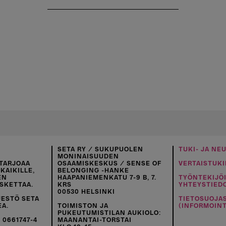
SETA RY / SUKUPUOLEN
TUKI- JA NE
MONINAISUUDEN
TARJOAA
OSAAMISKESKUS / SENSE OF
VERTAISTUKI
KAIKILLE,
BELONGING -HANKE
EN
HAAPANIEMENKATU 7-9 B, 7.
TYÖNTEKIJÖ
SKETTAA.
KRS
YHTEYSTIED
00530 HELSINKI
JESTÖ SETA
TIETOSUOJA
EA.
TOIMISTON JA
(INFORMOINT
PUKEUTUMISTILAN AUKIOLO:
 0661747-4
MAANANTAI-TORSTAI