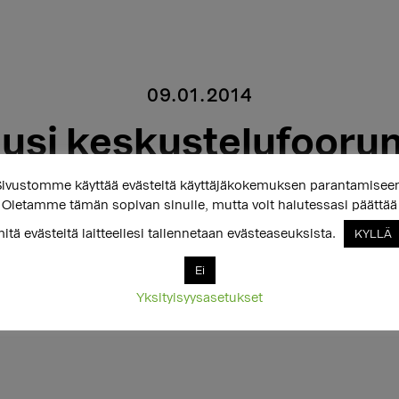
09.01.2014
usi keskustelufooru
ivustomme käyttää evästeitä käyttäjäkokemuksen parantamisee
ukupuolivähemmistöil
Oletamme tämän sopivan sinulle, mutta voit halutessasi päättää
itä evästeitä laitteellesi tallennetaan evästeaseuksista.
KYLLÄ
Ei
Yksityisyysasetukset
keskustelufoorumi Sukupuolikuu. Setan keskustelu