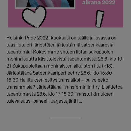
Helsinki Pride 2022 -kuukausi on täällä ja luvassa on
taas liuta eri järjestöjen järjestämiä sateenkaarevia
tapahtumia! Kokosimme yhteen listan sukupuolen
moninaisuutta käsittelevistä tapahtumista: 26.6. klo 19-
21 Sukupuoleltaan moninaisten aikuisten ilta (k18).
Järjestäjänä Sateenkaariperheet ry 28.6. klo 15:30-
16:30 Hallituksen esitys translaiksi – palveleeko
transihmisiä? Järjestäjänä Transfeminiinit ry. Lisätietoa
tapahtumasta 28.6. klo 17-18:30 Transtutkimuksen
tulevaisuus -paneeli. Järjestäjänä […]