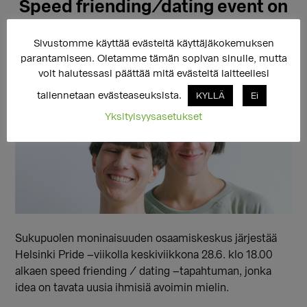
Speed friending/dating event on
28th June
Sivustomme käyttää evästeitä käyttäjäkokemuksen
parantamiseen. Oletamme tämän sopivan sinulle, mutta
voit halutessasi päättää mitä evästeitä laitteellesi
tallennetaan evästeaseuksista.
KYLLÄ
Ei
Yksityisyysasetukset
Sukupuolen moninaisuuden osaamiskeskus järjestää
Helsinki Pride –viikolla keskiviikkona 28.6. klo 18.00
alkaen speed friending / dating –tapahtuman, jonka
idea on tavata uusia ihmisiä avoimin mielin.