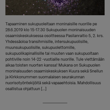
Tapaaminen sukupuoleltaan moninaisille nuorille pe
28.6.2019 klo 15-17:30 Sukupuolen moninaisuuden
osaamiskeskuksessa osoitteessa Pasilanraitio 5, 2. krs.
Yhdessäoloa transihmisille, intersukupuolisille,
muunsukupuolisille, sukupuolettomille,
sukupuolikapinallisille tai muuten vaan sukupuoltaan
pohtiville noin 14-22 -vuotiaille nuorille. Tule viettämään
aikaa toisten nuorten kanssa! Mukana on Sukupuolen
moninaisuuden osaamiskeskuksen Kuura sekä Snellun
ja Kirkkonummen suomalaisen seurakunnan
nuorisotyöntekijöitä sekä vapaaehtoisia. Mahdollisuus
osallistua ohjattuun […]