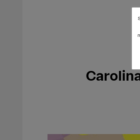
S
m
Carolin