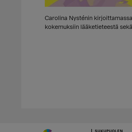
Carolina Nysténin kirjoittamass
kokemuksiin lääketieteestä sek
SUKUPUOLEN