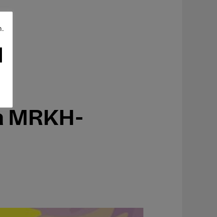
n.
ia MRKH-