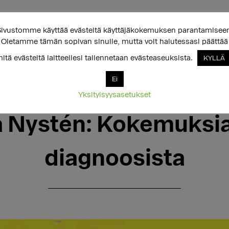
ivustomme käyttää evästeitä käyttäjäkokemuksen parantamisee
Oletamme tämän sopivan sinulle, mutta voit halutessasi päättää
itä evästeitä laitteellesi tallennetaan evästeaseuksista.
KYLLÄ
Ei
Yksityisyysasetukset
07.03.2022
a Nystén: Kokemuks
diagnoosista