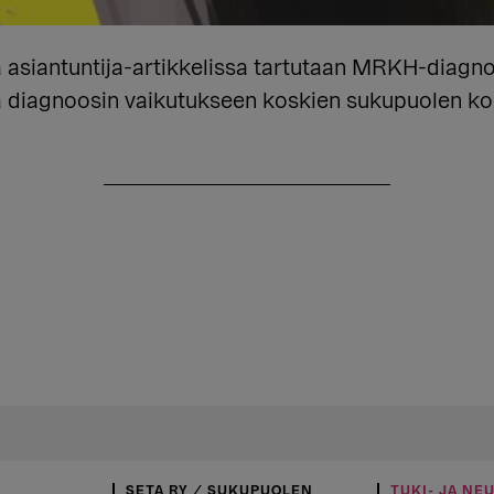
a asiantuntija-artikkelissa tartutaan MRKH-diagn
ä diagnoosin vaikutukseen koskien sukupuolen k
SETA RY / SUKUPUOLEN
TUKI- JA NE