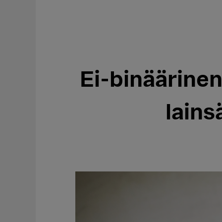
Ei-binäärine
lain