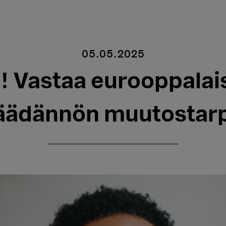
05.05.2025
n! Vastaa eurooppalai
säädännön muutostarp