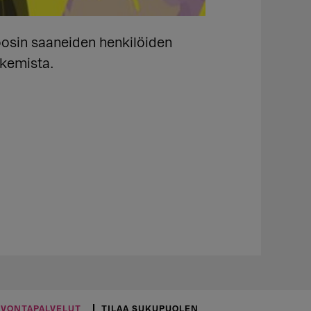
oosin saaneiden henkilöiden
okemista.
UVONTAPALVELUT
TILAA SUKUPUOLEN