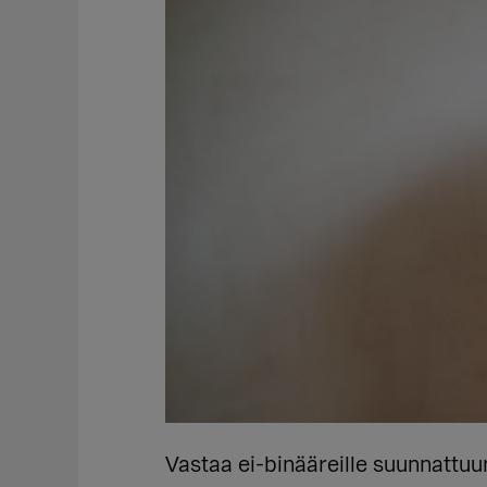
Vastaa ei-binääreille suunnatt