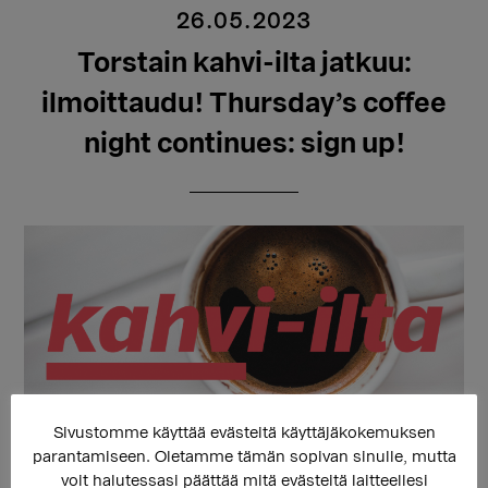
26.05.2023
Torstain kahvi-ilta jatkuu:
ilmoittaudu! Thursday’s coffee
night continues: sign up!
Sivustomme käyttää evästeitä käyttäjäkokemuksen
parantamiseen. Oletamme tämän sopivan sinulle, mutta
Ilmoittaudu mukaan – Sign up:
voit halutessasi päättää mitä evästeitä laitteellesi