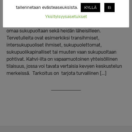
https://www.flomembers.com/smok/events/register/
tallennetaan evästeaseuksista.
KYLLÄ
Ei
9dcb88e0137649590b755372b040afad Torstain kahvi-
Yksityisyysasetukset
ilta jatkaa vihdoin toimintaansa kesäkuussa. Kahvi-ilta
on tarkoitettu kaikille niille, jotka ovat joskus pohtineet
omaa sukupuoltaan sekä heidän läheisilleen.
Tervetulleita ovat esimerkiksi transihmiset,
intersukupuoliset ihmiset, sukupuolettomat,
sukupuolikapinalliset tai muuten vaan sukupuoltaan
pohtivat. Kahvi-ilta on vapaamuotoinen yhteisöllinen
tilaisuus, jossa voi tavata vertaisia kevyen keskustelun
merkeissä. Tarkoitus on tarjota turvallinen […]