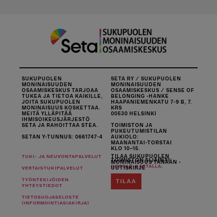
SUKUPUOLEN
SETA RY / SUKUPUOLEN
MONINAISUUDEN
MONINAISUUDEN
OSAAMISKESKUS TARJOAA
OSAAMISKESKUS / SENSE OF
TUKEA JA TIETOA KAIKILLE,
BELONGING -HANKE
JOITA SUKUPUOLEN
HAAPANIEMENKATU 7-9 B, 7.
MONINAISUUS KOSKETTAA.
KRS
MEITÄ YLLÄPITÄÄ
00530 HELSINKI
IHMISOIKEUSJÄRJESTÖ
SETA JA RAHOITTAA STEA.
TOIMISTON JA
PUKEUTUMISTILAN
SETAN Y-TUNNUS: 0661747-4
AUKIOLO:
MAANANTAI-TORSTAI
KLO 10–15.
TILAA SUKUPUOLEN
TUKI- JA NEUVONTAPALVELUT
TOIMISTON SIJAINTI
MONINAISUUS TÄNÄÄN -
.
GOOGLE-KARTALLA
UUTISKIRJE
VERTAISTUKIPALVELUT
TYÖNTEKIJÖIDEN
TILAA
YHTEYSTIEDOT
TIETOSUOJASELOSTE
(INFORMOINTIASIAKIRJA)