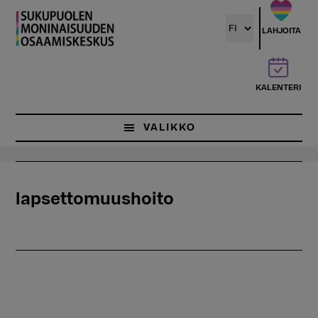
Hyppää
pääsisältöön
LAHJOITA
KALENTERI
VALIKKO
lapsettomuushoito