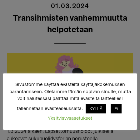
01.03.2024
Transihmisten vanhemmuutta
helpotetaan
Sivustomme käyttää evästeitä käyttäjäkokemuksen
parantamiseen. Oletamme tämän sopivan sinulle, mutta
voit halutessasi päättää mitä evästeitä laitteellesi
tallennetaan evästeaseuksista.
KYLLÄ
Ei
Yksityisyysasetukset
Vanhemmuusnimikkeiden muutos on mahdollista
1.3.2024 alkaen. Lapsettomuushoidot julkisella
aukeavat sukupuolidysforian perusteella.