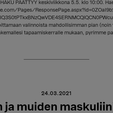
. HAKU PÄÄTTYY keskiviikkona 5.5. klo 10:00. H
ffice.com/Pages/ResponsePage.aspx?id=0ZOaI9
Q3S0tPTkxBNzQwVDE4SERNMCQlQCN0PWcu Muk
oittamaan valinnoista mahdollisimman pian (noin
hakemallesi tapaamiskerralle mukaan, pyrimme p
24.03.2021
 ja muiden maskulii