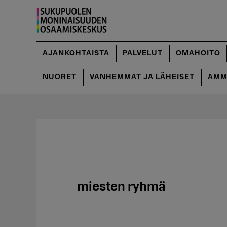
Hyppää
pääsisältöön
AJANKOHTAISTA
PALVELUT
OMAHOITO
NUORET
VANHEMMAT JA LÄHEISET
AMMA
miesten ryhmä