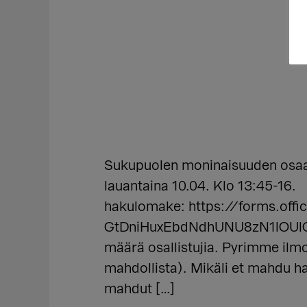
Sukupuolen moninaisuuden osaam
lauantaina 10.04. Klo 13:45-16
hakulomake: https://forms.o
GtDniHuxEbdNdhUNU8zN1lOUl
määrä osallistujia. Pyrimme ilm
mahdollista). Mikäli et mahdu 
mahdut […]