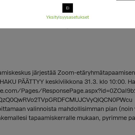
Ei
Yksityisyysasetukset
iskeskus järjestää Zoom-etäryhmätapaamisen mie
. HAKU PÄÄTTYY keskiviikkona 31.3. klo 10:00. 
ffice.com/Pages/ResponsePage.aspx?id=0ZOaI9
QzQ0QwRVo2TVpGRDFCMUJCVyQlQCN0PWcu Muk
oittamaan valinnoista mahdollisimman pian (noin
hakemallesi tapaamiskerralle mukaan, pyrimme p