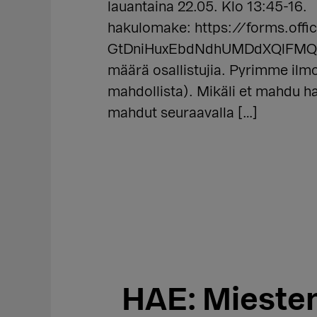
lauantaina 22.05. Klo 13:45-16
hakulomake: https://forms.o
GtDniHuxEbdNdhUMDdXQlFMQl
määrä osallistujia. Pyrimme ilm
mahdollista). Mikäli et mahdu 
mahdut seuraavalla […]
HAE: Miesten