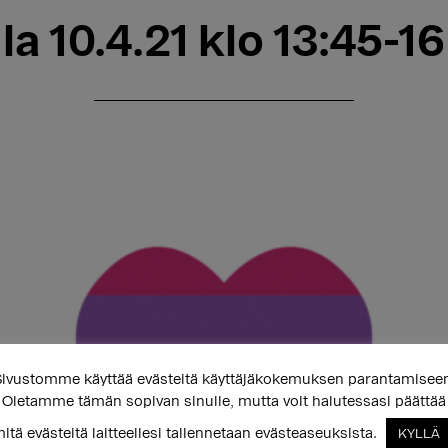
la 10.4.21 klo 13:45-16
ivustomme käyttää evästeitä käyttäjäkokemuksen parantamisee
Oletamme tämän sopivan sinulle, mutta voit halutessasi päättää
itä evästeitä laitteellesi tallennetaan evästeaseuksista.
KYLLÄ