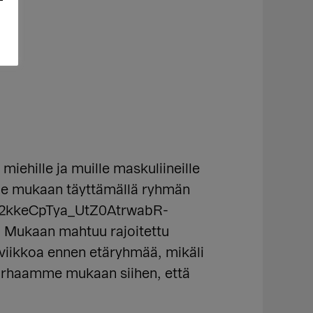
hille ja muille maskuliineille
Hae mukaan täyttämällä ryhmän
b2kkeCpTya_UtZ0AtrwabR-
aan mahtuu rajoitettu
 viikkoa ennen etäryhmää, mikäli
arhaamme mukaan siihen, että