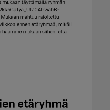
ae mukaan täyttämällä ryhmän
b2kkeCpTya_UtZ0AtrwabR-
aan mahtuu rajoitettu
 viikkoa ennen etäryhmää, mikäli
arhaamme mukaan siihen, että
nien etäryhmä