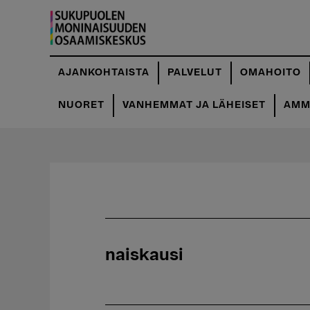
Hyppää
pääsisältöön
AJANKOHTAISTA
PALVELUT
OMAHOITO
NUORET
VANHEMMAT JA LÄHEISET
AMMA
naiskausi