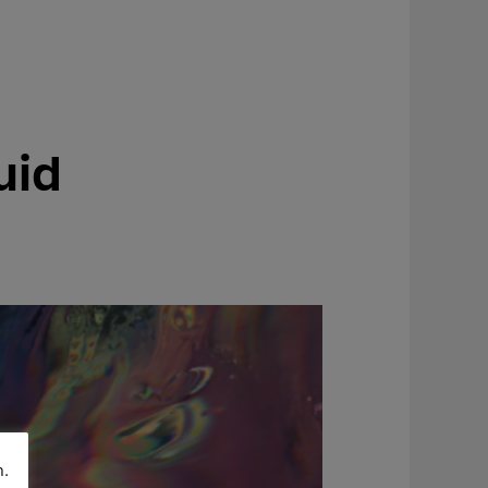
uid
n.