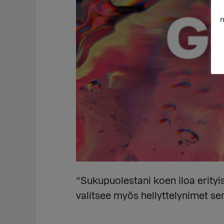
m
“Sukupuolestani koen iloa erityi
valitsee myös hellyttelynimet se