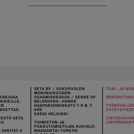
SETA RY / SUKUPUOLEN
TUKI- JA NE
MONINAISUUDEN
TARJOAA
OSAAMISKESKUS / SENSE OF
VERTAISTUKI
KAIKILLE,
BELONGING -HANKE
EN
HAAPANIEMENKATU 7-9 B, 7.
TYÖNTEKIJÖ
SKETTAA.
KRS
YHTEYSTIED
00530 HELSINKI
JESTÖ SETA
TIETOSUOJA
EA.
TOIMISTON JA
(INFORMOINT
PUKEUTUMISTILAN AUKIOLO:
 0661747-4
MAANANTAI-TORSTAI