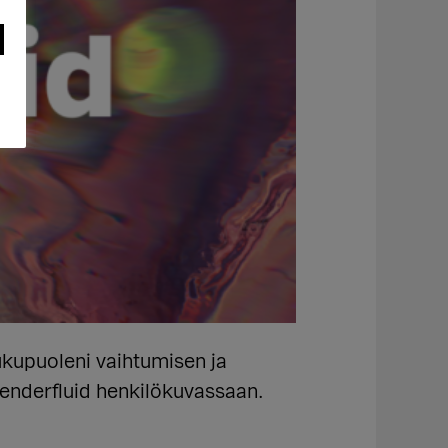
ukupuoleni vaihtumisen ja
genderfluid henkilökuvassaan.