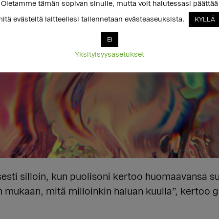
Oletamme tämän sopivan sinulle, mutta voit halutessasi päättää
itä evästeitä laitteellesi tallennetaan evästeaseuksista.
KYLLÄ
Ei
Yksityisyysasetukset
sesti silloin, kun puolisoni kertoo huomaavansa s
n mukaan, mitä milloinkin haluan kuulla”, kertoo 