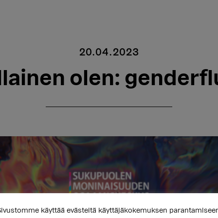
20.04.2023
llainen olen: genderfl
ivustomme käyttää evästeitä käyttäjäkokemuksen parantamisee