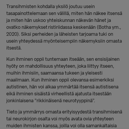
Transihmisten kohdalla yksilö joutuu usein
tasapainottelemaan sen välillä, miten hän näkee itsensä
ja miten hän uskoo yhteiskunnan näkevän hänet ja
ovatko näkemykset ristiriidassa keskenään (Botha ym.,
2020). Siksi perheiden ja läheisten tarjoama tuki on
usein yhteydessä myönteisempiin näkemyksiin omasta
itsestä.
Kun ihminen oppii tuntemaan itseään, sen ensisijainen
hyöty on mahdollisuus yhteyteen, joka liittyy itseen,
muihin ihmisiin, saamaansa tukeen ja yleisesti
maailmaan. Kun ihminen oppii olevansa esimerkiksi
autistinen, hän voi alkaa ymmärtää itsensä autistisena
eikä ihminen sisäistä virheellistä ajatusta itsestään
jonkinlaisena ”rikkinäisenä neurotyyppinä”.
Tieto ja ymmärrys omasta erityisyydestä transihmisenä
tai neurokirjon osalta voi myös avata ovia yhteyteen
muiden ihmisten kanssa, joilla voi olla samankaltaisia