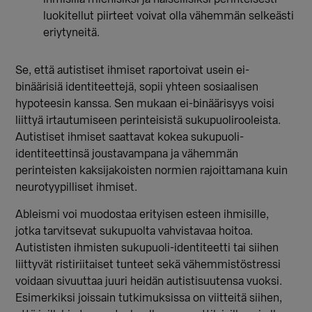
luokitellut piirteet voivat olla vähemmän selkeästi
eriytyneitä.
Se, että autistiset ihmiset raportoivat usein ei-
binäärisiä identiteettejä, sopii yhteen sosiaalisen
hypoteesin kanssa. Sen mukaan ei-binäärisyys voisi
liittyä irtautumiseen perinteisistä sukupuolirooleista.
Autistiset ihmiset saattavat kokea sukupuoli-
identiteettinsä joustavampana ja vähemmän
perinteisten kaksijakoisten normien rajoittamana kuin
neurotyypilliset ihmiset.
Ableismi voi muodostaa erityisen esteen ihmisille,
jotka tarvitsevat sukupuolta vahvistavaa hoitoa.
Autististen ihmisten sukupuoli-identiteetti tai siihen
liittyvät ristiriitaiset tunteet sekä vähemmistöstressi
voidaan sivuuttaa juuri heidän autistisuutensa vuoksi.
Esimerkiksi joissain tutkimuksissa on viitteitä siihen,