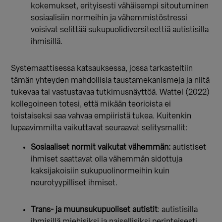
kokemukset, erityisesti vähäisempi sitoutuminen
sosiaalisiin normeihin ja vähemmistöstressi
voisivat selittää sukupuolidiversiteettiä autistisilla
ihmisillä.
Systemaattisessa katsauksessa, jossa tarkasteltiin
tämän yhteyden mahdollisia taustamekanismeja ja niitä
tukevaa tai vastustavaa tutkimusnäyttöä. Wattel (2022)
kollegoineen totesi, että mikään teorioista ei
toistaiseksi saa vahvaa empiiristä tukea. Kuitenkin
lupaavimmilta vaikuttavat seuraavat selitysmallit:
Sosiaaliset normit vaikutat vähemmän:
autistiset
ihmiset saattavat olla vähemmän sidottuja
kaksijakoisiin sukupuolinormeihin kuin
neurotyypilliset ihmiset.
Trans- ja muunsukupuoliset autistit
: autistisilla
ihmisillä miehisiksi ja naisellisiksi perinteisesti