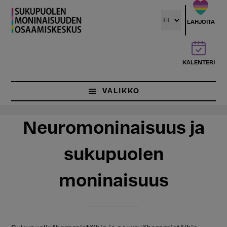
Hyppää
Hyppää
pääsisältöön
ensisijaiseen
LAHJOITA
sivupalkkiin
KALENTERI
VALIKKO
Neuromoninaisuus ja
sukupuolen
moninaisuus