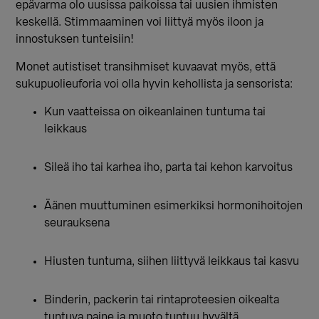
epävarma olo uusissa paikoissa tai uusien ihmisten
keskellä. Stimmaaminen voi liittyä myös iloon ja
innostuksen tunteisiin!
Monet autistiset transihmiset kuvaavat myös, että
sukupuolieuforia voi olla hyvin kehollista ja sensorista:
Kun vaatteissa on oikeanlainen tuntuma tai
leikkaus
Sileä iho
tai karhea iho, parta tai kehon karvoitus
Äänen muuttuminen esimerkiksi hormonihoitojen
seurauksena
Hiusten tuntuma, siihen liittyvä leikkaus tai kasvu
Binderin, packerin tai rintaproteesien oikealta
tuntuva paine ja muoto tuntuu hyvältä