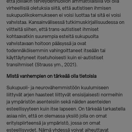
että joillakin terveydenhuollon ammattilaisilla voi olla
virheellisiä oletuksia siitä, että autistisen ihmisen
sukupuolikokemukseen ei voisi luottaa tai sitä ei voisi
vahvistaa. Kansainvälisessä tutkimuskirjallisuudessa on
viitteitä siihen, että trans-autistiset ihmiset
kohtaavatkin suurempia esteitä sukupuolta
vahvistavaan hoitoon pääsyssä ja ovat
todennäköisemmin vahingoittaneet itseään tai
käyttäytyneet itsetuhoisesti kuin ei-autistiset
transihmiset (Strauss ym., 2021).
Mistä vanhempien on tärkeää olla tietoisia
Sukupuoli- ja neurovähemmistöön kuulumiseen
liittyvät arjen haasteet liittyvät ensisijaisesti normeihin
ja ympäristön asenteisiin sekä näiden asenteiden
esteellisyyteen kuin itse lapseen. On tärkeää tarkastella
asiaa niin, että on olemassa yksilö jolla on omat
erityispiirteensä ja ympäristö, jossa on omat
esteellisyydet. Nämä yhdessä voivat aiheuttavat