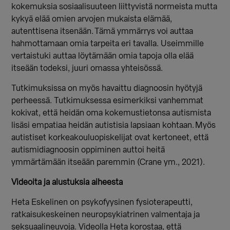
kokemuksia sosiaalisuuteen liittyvistä normeista mutta
kykyä elää omien arvojen mukaista elämää,
autenttisena itsenään. Tämä ymmärrys voi auttaa
hahmottamaan omia tarpeita eri tavalla. Useimmille
vertaistuki auttaa löytämään omia tapoja olla elää
itseään todeksi, juuri omassa yhteisössä.
Tutkimuksissa on myös havaittu diagnoosin hyötyjä
perheessä. Tutkimuksessa esimerkiksi vanhemmat
kokivat, että heidän oma kokemustietonsa autismista
lisäsi empatiaa heidän autistisia lapsiaan kohtaan. Myös
autistiset korkeakouluopiskelijat ovat kertoneet, että
autismidiagnoosin oppiminen auttoi heitä
ymmärtämään itseään paremmin (Crane ym., 2021).
Videoita ja alustuksia aiheesta
Heta Eskelinen on psykofyysinen fysioterapeutti,
ratkaisukeskeinen neuropsykiatrinen valmentaja ja
seksuaalineuvoja. Videolla Heta korostaa, että