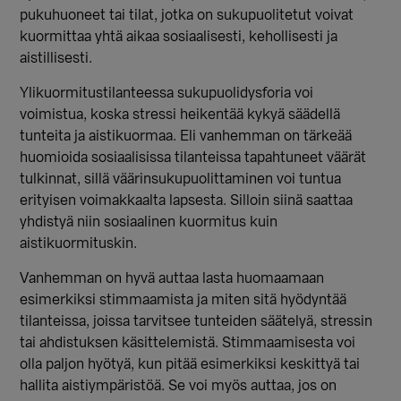
pukuhuoneet tai tilat, jotka on sukupuolitetut voivat
kuormittaa yhtä aikaa sosiaalisesti, kehollisesti ja
aistillisesti.
Ylikuormitustilanteessa sukupuolidysforia voi
voimistua, koska stressi heikentää kykyä säädellä
tunteita ja aistikuormaa. Eli vanhemman on tärkeää
huomioida sosiaalisissa tilanteissa tapahtuneet väärät
tulkinnat, sillä väärinsukupuolittaminen voi tuntua
erityisen voimakkaalta lapsesta. Silloin siinä saattaa
yhdistyä niin sosiaalinen kuormitus kuin
aistikuormituskin.
Vanhemman on hyvä auttaa lasta huomaamaan
esimerkiksi stimmaamista ja miten sitä hyödyntää
tilanteissa, joissa tarvitsee tunteiden säätelyä, stressin
tai ahdistuksen käsittelemistä. Stimmaamisesta voi
olla paljon hyötyä, kun pitää esimerkiksi keskittyä tai
hallita aistiympäristöä. Se voi myös auttaa, jos on