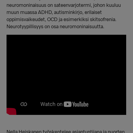
neuromoninaisuus on sateenvarjotermi, johon kuuluu
muun muassa ADHD, autisminkirjo, erilaiset
oppimisvaikeudet, OCD ja esimerkiksi skitsofrenia.
Neurotyypillisyys on osa neuromoninaisuutta.
Nella Heiskanen työskentelee asiantuntijana ja nuorten