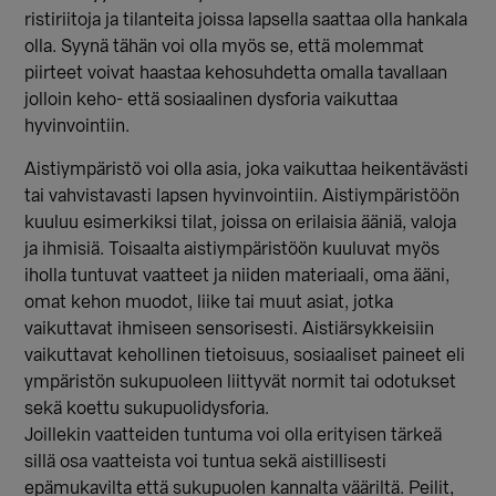
ristiriitoja ja tilanteita joissa lapsella saattaa olla hankala
olla. Syynä tähän voi olla myös se, että molemmat
piirteet voivat haastaa kehosuhdetta omalla tavallaan
jolloin keho- että sosiaalinen dysforia vaikuttaa
hyvinvointiin.
Aistiympäristö voi olla asia, joka vaikuttaa heikentävästi
tai vahvistavasti lapsen hyvinvointiin. Aistiympäristöön
kuuluu esimerkiksi tilat, joissa on erilaisia ääniä, valoja
ja ihmisiä. Toisaalta aistiympäristöön kuuluvat myös
iholla tuntuvat vaatteet ja niiden materiaali, oma ääni,
omat kehon muodot, liike tai muut asiat, jotka
vaikuttavat ihmiseen sensorisesti. Aistiärsykkeisiin
vaikuttavat kehollinen tietoisuus, sosiaaliset paineet eli
ympäristön sukupuoleen liittyvät normit tai odotukset
sekä koettu sukupuolidysforia.
Joillekin vaatteiden tuntuma voi olla erityisen tärkeä
sillä osa vaatteista voi tuntua sekä aistillisesti
epämukavilta että sukupuolen kannalta vääriltä. Peilit,