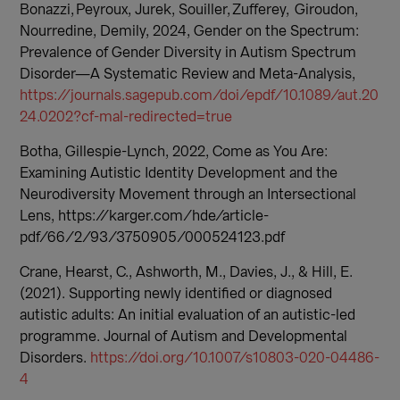
Bonazzi, Peyroux, Jurek, Souiller, Zufferey, Giroudon,
Nourredine, Demily, 2024, Gender on the Spectrum:
Prevalence of Gender Diversity in Autism Spectrum
Disorder—A Systematic Review and Meta-Analysis,
https://journals.sagepub.com/doi/epdf/10.1089/aut.20
24.0202?cf-mal-redirected=true
Botha, Gillespie-Lynch, 2022, Come as You Are:
Examining Autistic Identity Development and the
Neurodiversity Movement through an Intersectional
Lens, https://karger.com/hde/article-
pdf/66/2/93/3750905/000524123.pdf
Crane, Hearst, C., Ashworth, M., Davies, J., & Hill, E.
(2021).
Supporting newly identified or diagnosed
autistic adults: An initial evaluation of an autistic-led
programme. Journal of Autism and Developmental
Disorders.
https://doi.org/10.1007/s10803-020-04486-
4