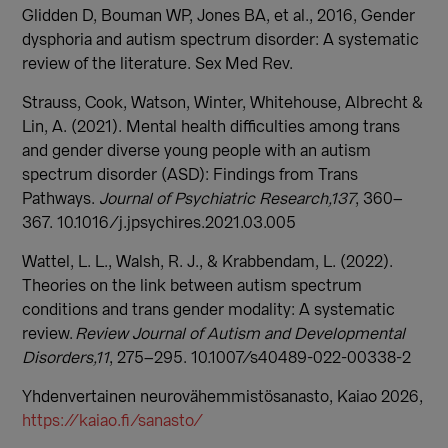
Glidden D, Bouman WP, Jones BA, et al., 2016, Gender
dysphoria and autism spectrum disorder: A systematic
review of the literature. Sex Med Rev.
Strauss, Cook, Watson, Winter, Whitehouse, Albrecht &
Lin, A. (2021). Mental health difficulties among trans
and gender diverse young people with an autism
spectrum disorder (ASD): Findings from Trans
Pathways.
Journal of Psychiatric Research,137
, 360–
367. 10.1016/j.jpsychires.2021.03.005
Wattel, L. L., Walsh, R. J., & Krabbendam, L. (2022).
Theories on the link between autism spectrum
conditions and trans gender modality: A systematic
review.
Review Journal of Autism and Developmental
Disorders,11
, 275–295. 10.1007/s40489-022-00338-2
Yhdenvertainen neurovähemmistösanasto, Kaiao 2026,
https://kaiao.fi/sanasto/