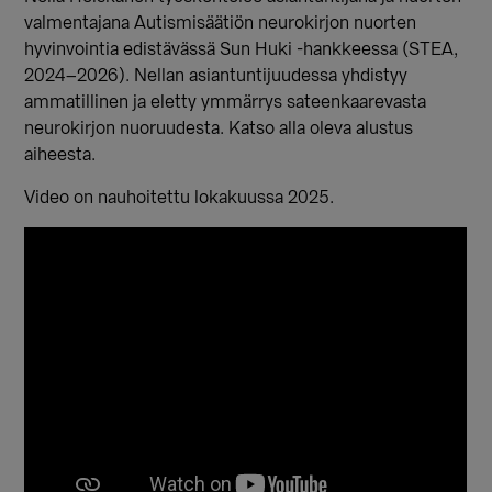
valmentajana Autismisäätiön neurokirjon nuorten
hyvinvointia edistävässä Sun Huki -hankkeessa (STEA,
2024–2026). Nellan asiantuntijuudessa yhdistyy
ammatillinen ja eletty ymmärrys sateenkaarevasta
neurokirjon nuoruudesta. Katso alla oleva alustus
aiheesta.
Video on nauhoitettu lokakuussa 2025.