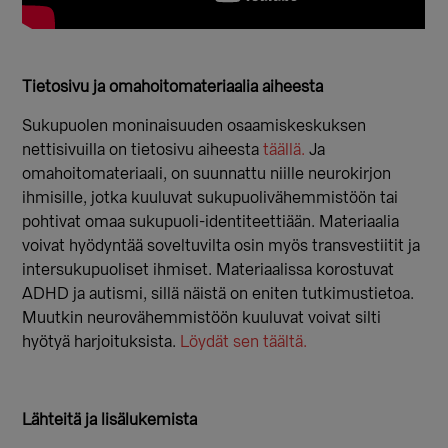
Tietosivu ja omahoitomateriaalia aiheesta
Sukupuolen moninaisuuden osaamiskeskuksen
nettisivuilla on tietosivu aiheesta
täällä.
Ja
omahoitomateriaali, on suunnattu niille neurokirjon
ihmisille, jotka kuuluvat sukupuolivähemmistöön tai
pohtivat omaa sukupuoli-identiteettiään. Materiaalia
voivat hyödyntää soveltuvilta osin myös transvestiitit ja
intersukupuoliset ihmiset. Materiaalissa korostuvat
ADHD ja autismi, sillä näistä on eniten tutkimustietoa.
Muutkin neurovähemmistöön kuuluvat voivat silti
hyötyä harjoituksista.
Löydät sen täältä.
Lähteitä ja lisälukemista