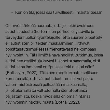
Kun on tila, jossa saa turvallisesti ilmaista itseään
On myös tärkeää huomata, että joillekin avoimuus
autistisuudesta (kertominen perheelle, ystäville ja
terveydenhuollon työntekijöille) että suurempi peittely
eli autististen piirteiden maskaaminen, liittyivät
poikittaistutkimuksessa merkittävästi heikompaan
hyvinvointiin. Tätä ilmiötä havainnollisti tutkimus, jossa
autistinen osallistuja kuvasi tilannetta sanomalla, että
autistisena ihmisenä on ”pulassa teki niin tai näin”
(Botha ym., 2020). Tällainen monikerrostuksellisuus
korostaa sitä, etteivät autistiset ihmiset voi paeta
vähemmistöstressiä pelkästään maskaamalla,
piilottelemalla tai välttelemällä identiteettinsä
paljastamista, koska myös sillä on oma hintansa
hyvinvoinnin näkökulmasta (Botha, 2022).