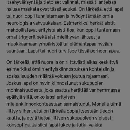
Itsehyväksyntä ja tietoiset valinnat, missä tilanteissa
haluaa maskata ovat tässä eduksi. On tärkeää, että lapsi
tai nuori oppii tunnistamaan ja hyödyntämään omia
neurologisia vahvuuksiaan. Esimerkiksi herkät aistit
mahdollistavat erityistä aisti-iloa, kun oppii tuntemaan
omat triggerit sekä aistimielihyvän lähteet ja
muokkaamaan ympäristöä tai elämäntapaa hyvään
suuntaan. Lapsi tai nuori tarvitsee tässä perheen apua.
On tärkeää, että nuorella on riittävästi aikaa keskittyä
esimerkiksi omiin erityiskiinnostuksen kohteisiin ja
sosiaalisuuden määrää voidaan joutua rajaamaan.
Joskus lapsi on hyvin kiinnostunut sukupuolen
moninaisuudesta, joka saattaa herättää vanhemmassa
epäilyjä siitä, onko lapsi erityisen
mielenkiinnonkohteestaan samaistunut. Monelle tämä
liittyy siihen, että on tärkeää oppia itsestään tiedon
kautta, ja etsiä tietoa liittyen sukupuoleen yleisesti
konseptina.
Ja siksi lapsi lukee ja tutkii vaikka