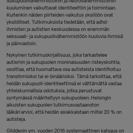
Sukupuolivähemmistöihin ja neurovähemmistöihin
kuuluminen vaikuttavat identiteettiin ja toimintaan.
Kuitenkin näiden piirteiden vaikutus yksilöön ovat
yksilölliset. Tutkimuksista tiedetään, että adhd-
ihmisten ja autistien keskuudessa on enemmän
seksuaali- ja sukupuolivähemmistöön kuuluvia ihmisiä
ja päinvastoin.
Nykyinen tutkimuskirjallisuus, joka tarkastelee
autismin ja sukupuolen moninaisuuden risteyskohtia,
osoittaa, että huomattava osa autisteista identifioituu
transihmisiksi tai ei-binäärisiksi. Tämä tarkoittaa, että
heidän sukupuoli-identiteettinsä ei välttämättä vastaa
yhteiskunnallisia odotuksia, jotka perustuvat
syntymässä määriteltyyn sukupuoleen. Helsingin
aikuisten sukupuolen tutkimusvastaanoton
lääkäri arvioi, että heidän asiakkaistaan miltei 20 % on
autisteja.
Gliddenin ym. vuoden 2016 systemaattinen katsaus on