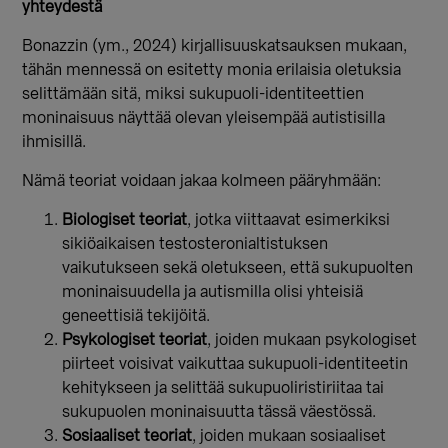
yhteydestä
Bonazzin (ym., 2024) kirjallisuuskatsauksen mukaan,
tähän mennessä on esitetty monia erilaisia oletuksia
selittämään sitä, miksi sukupuoli-identiteettien
moninaisuus näyttää olevan yleisempää autistisilla
ihmisillä.
Nämä teoriat voidaan jakaa kolmeen pääryhmään:
Biologiset teoriat
, jotka viittaavat esimerkiksi
sikiöaikaisen testosteronialtistuksen
vaikutukseen sekä oletukseen, että sukupuolten
moninaisuudella ja autismilla olisi yhteisiä
geneettisiä tekijöitä.
Psykologiset teoriat
, joiden mukaan psykologiset
piirteet voisivat vaikuttaa sukupuoli-identiteetin
kehitykseen ja selittää sukupuoliristiriitaa tai
sukupuolen moninaisuutta tässä väestössä.
Sosiaaliset teoriat
, joiden mukaan sosiaaliset