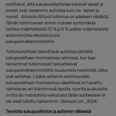
osoittanut, että sukupuolidysforiaa kokevat lapset ja
nuoret ovat useammin autisteja kuin cis- lapset ja
nuoret. Aikuisiin liittyvä tutkimus on edelleen vähäistä.
Tämän tutkimuksen arvion mukaan syntymässä
tytöiksi määritellyistä 22 % ja 8 % pojiksi määritellyistä
autismikirjolla olevista kuului
sukupuolivähemmistöihin.
Tutkimusviitteet painottavat autistisia piirteitä
sukupuoleltaan moninaisissa ryhmissä, kun taas
harvemmat tutkimukset tarkastelevat
sukupuolivähemmistöihin kuulumista henkilöillä, jotka
ovat autisteja. Lisäksi autismin esiintyvyyden
sukupuoleltaan moninaisissa väestöissä on havaittu
vaihtelevan eri ikäryhmissä lapsilla, nuorilla ja aikuisilla
mutta iän mahdollista vaikutusta tähän suhteeseen ei
ole vielä tutkittu tarkemmin. (Bonazzi ym., 2024)
Teorioita sukupuolikirjon ja autismin välisestä