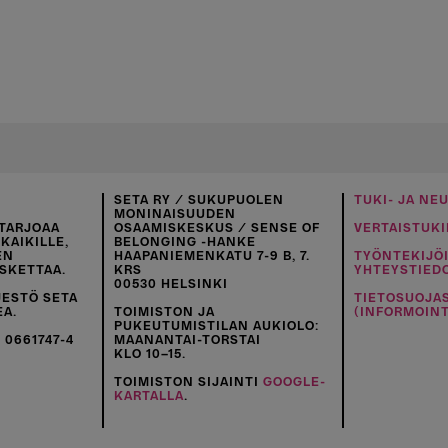
SETA RY / SUKUPUOLEN
TUKI- JA NE
MONINAISUUDEN
TARJOAA
OSAAMISKESKUS / SENSE OF
VERTAISTUKI
KAIKILLE,
BELONGING -HANKE
EN
HAAPANIEMENKATU 7-9 B, 7.
TYÖNTEKIJÖ
SKETTAA.
KRS
YHTEYSTIED
00530 HELSINKI
JESTÖ SETA
TIETOSUOJA
EA.
TOIMISTON JA
(INFORMOINT
PUKEUTUMISTILAN AUKIOLO:
 0661747-4
MAANANTAI-TORSTAI
KLO 10–15.
TOIMISTON SIJAINTI
GOOGLE-
KARTALLA
.