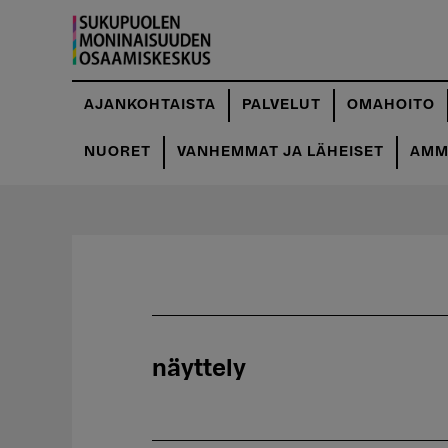
Hyppää
pääsisältöön
AJANKOHTAISTA
PALVELUT
OMAHOITO
NUORET
VANHEMMAT JA LÄHEISET
AMMA
näyttely