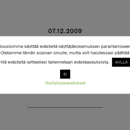
07.12.2009
vintola Sateenkaare
ivustomme käyttää evästeitä käyttäjäkokemuksen parantamisee
Oletamme tämän sopivan sinulle, mutta voit halutessasi päättää
itä evästeitä laitteellesi tallennetaan evästeaseuksista.
KYLLÄ
Ei
Yksityisyysasetukset
0.2009-28.2.2010