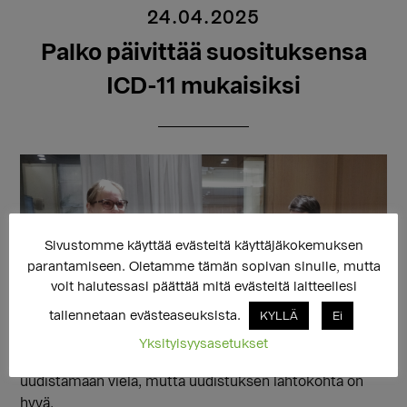
24.04.2025
Palko päivittää suosituksensa
ICD-11 mukaisiksi
Sivustomme käyttää evästeitä käyttäjäkokemuksen
parantamiseen. Oletamme tämän sopivan sinulle, mutta
voit halutessasi päättää mitä evästeitä laitteellesi
tallennetaan evästeaseuksista.
KYLLÄ
Ei
Yksityisyysasetukset
Sukupuolidysforian hoitosuosituksia ei ryhdytä
uudistamaan vielä, mutta uudistuksen lähtökohta on
hyvä.