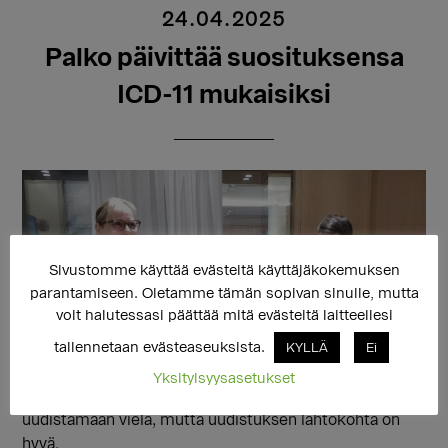
24.04.2025
Palko päivittää suosituksensa
ICD-11 mukaisiksi
Sivustomme käyttää evästeitä käyttäjäkokemuksen
parantamiseen. Oletamme tämän sopivan sinulle, mutta
voit halutessasi päättää mitä evästeitä laitteellesi
tallennetaan evästeaseuksista.
KYLLÄ
Ei
Yksityisyysasetukset
Sukupuolidysforian hoitosuosituksia ei ryhdytä
uudistamaan vielä, mutta uudistuksen lähtökohta on
hyvä.