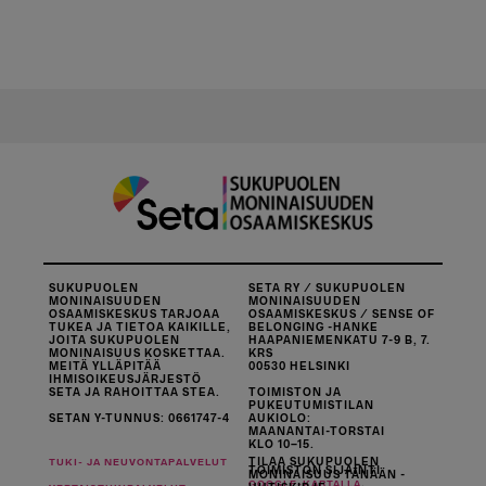
SUKUPUOLEN
SETA RY / SUKUPUOLEN
MONINAISUUDEN
MONINAISUUDEN
OSAAMISKESKUS TARJOAA
OSAAMISKESKUS / SENSE OF
TUKEA JA TIETOA KAIKILLE,
BELONGING -HANKE
JOITA SUKUPUOLEN
HAAPANIEMENKATU 7-9 B, 7.
MONINAISUUS KOSKETTAA.
KRS
MEITÄ YLLÄPITÄÄ
00530 HELSINKI
IHMISOIKEUSJÄRJESTÖ
SETA JA RAHOITTAA STEA.
TOIMISTON JA
PUKEUTUMISTILAN
SETAN Y-TUNNUS: 0661747-4
AUKIOLO:
MAANANTAI-TORSTAI
KLO 10–15.
TILAA SUKUPUOLEN
TUKI- JA NEUVONTAPALVELUT
TOIMISTON SIJAINTI
MONINAISUUS TÄNÄÄN -
.
GOOGLE-KARTALLA