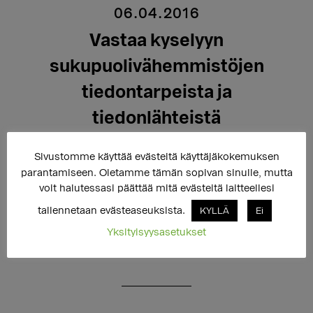
06.04.2016
Vastaa kyselyyn
sukupuolivähemmistöjen
tiedontarpeista ja
tiedonlähteistä
Sivustomme käyttää evästeitä käyttäjäkokemuksen
parantamiseen. Oletamme tämän sopivan sinulle, mutta
Vastaa väitöskirjatutkimukseen, jossa selvitetään
voit halutessasi päättää mitä evästeitä laitteellesi
millaista tietoa sukupuolivähemmistöihin kuuluvat
tallennetaan evästeaseuksista.
KYLLÄ
Ei
ihmiset tarvitsevat sekä mahdollisia puutteita
sukupuolivähemmistöjä koskevan tiedon
Yksityisyysasetukset
saatavuudessa yhteiskunnassa.