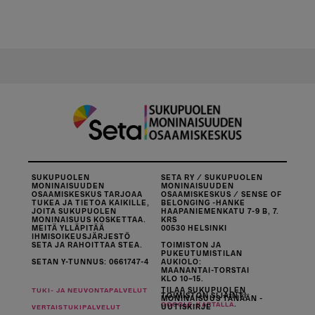
SUKUPUOLEN
SETA RY / SUKUPUOLEN
MONINAISUUDEN
MONINAISUUDEN
OSAAMISKESKUS TARJOAA
OSAAMISKESKUS / SENSE OF
TUKEA JA TIETOA KAIKILLE,
BELONGING -HANKE
JOITA SUKUPUOLEN
HAAPANIEMENKATU 7-9 B, 7.
MONINAISUUS KOSKETTAA.
KRS
MEITÄ YLLÄPITÄÄ
00530 HELSINKI
IHMISOIKEUSJÄRJESTÖ
SETA JA RAHOITTAA STEA.
TOIMISTON JA
PUKEUTUMISTILAN
SETAN Y-TUNNUS: 0661747-4
AUKIOLO:
MAANANTAI-TORSTAI
KLO 10–15.
TILAA SUKUPUOLEN
TUKI- JA NEUVONTAPALVELUT
TOIMISTON SIJAINTI
MONINAISUUS TÄNÄÄN -
.
GOOGLE-KARTALLA
UUTISKIRJE
VERTAISTUKIPALVELUT