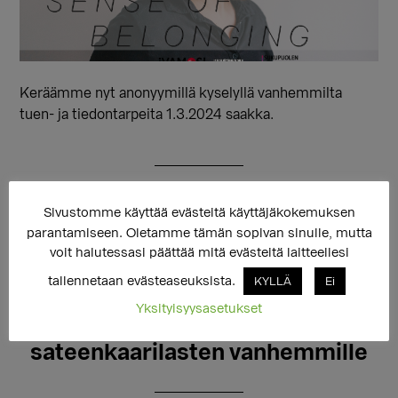
Keräämme nyt anonyymillä kyselyllä vanhemmilta
tuen- ja tiedontarpeita 1.3.2024 saakka.
Sivustomme käyttää evästeitä käyttäjäkokemuksen
parantamiseen. Oletamme tämän sopivan sinulle, mutta
voit halutessasi päättää mitä evästeitä laitteellesi
tallennetaan evästeaseuksista.
KYLLÄ
Ei
14.11.2023
Yksityisyysasetukset
Mitä on kasvurauha? Uusi opas
sateenkaarilasten vanhemmille