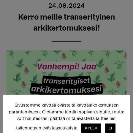
24.09.2024
Kerro meille transerityinen
arkikertomuksesi!
Sivustomme käyttää evästeitä käyttäjäkokemuksen
parantamiseen. Oletamme tämän sopivan sinulle, mutta
Vanhempi: Kiitos kun jaat transerityisen
voit halutessasi päättää mitä evästeitä laitteellesi
arkikertomuksesi!
Tarinoiden tarkoituksena on
tallennetaan evästeaseuksista.
KYLLÄ
Ei
antaa vanhemmille arkiesimerkkejä ja hyviä vinkkejä,