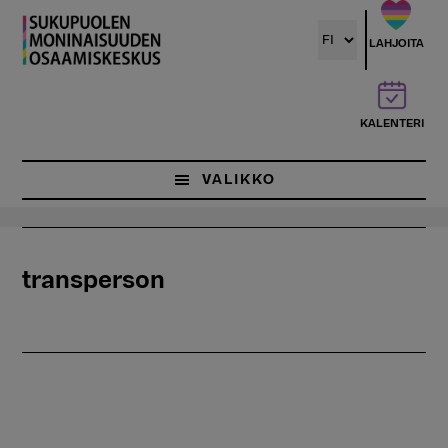
Hyppää
pääsisältöön
LAHJOITA
KALENTERI
VALIKKO
transperson