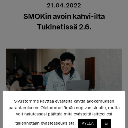
21.04.2022
SMOKin avoin kahvi-ilta
Tukinetissä 2.6.
Sivustomme käyttää evästeitä käyttäjäkokemuksen
parantamiseen. Oletamme tämän sopivan sinulle, mutta
Sukupuolen moninaisuuden osaamiskeskuksen avoin
voit halutessasi päättää mitä evästeitä laitteellesi
kahvi-ilta Tukinetissä torstaina 2.6. klo 17-19
tallennetaan evästeaseuksista.
KYLLÄ
Ei
Sukupuolen moninaisuuden osaamiskeskus järjestää