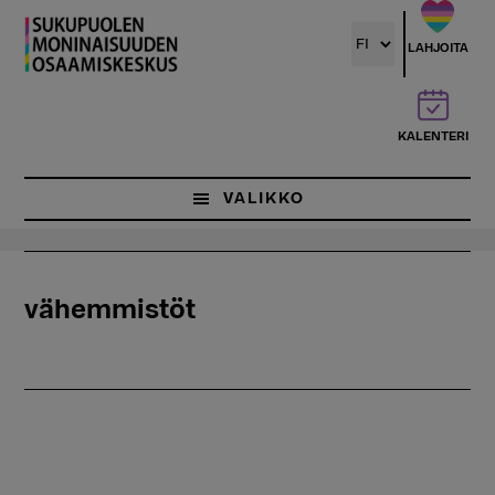
Hyppää
pääsisältöön
LAHJOITA
KALENTERI
VALIKKO
vähemmistöt