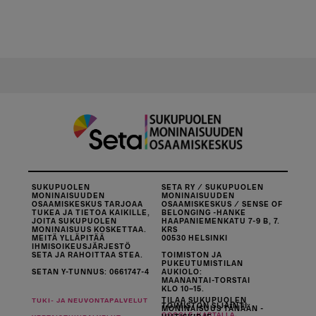
SUKUPUOLEN
SETA RY / SUKUPUOLEN
MONINAISUUDEN
MONINAISUUDEN
OSAAMISKESKUS TARJOAA
OSAAMISKESKUS / SENSE OF
TUKEA JA TIETOA KAIKILLE,
BELONGING -HANKE
JOITA SUKUPUOLEN
HAAPANIEMENKATU 7-9 B, 7.
MONINAISUUS KOSKETTAA.
KRS
MEITÄ YLLÄPITÄÄ
00530 HELSINKI
IHMISOIKEUSJÄRJESTÖ
SETA JA RAHOITTAA STEA.
TOIMISTON JA
PUKEUTUMISTILAN
SETAN Y-TUNNUS: 0661747-4
AUKIOLO:
MAANANTAI-TORSTAI
KLO 10–15.
TILAA SUKUPUOLEN
TUKI- JA NEUVONTAPALVELUT
TOIMISTON SIJAINTI
MONINAISUUS TÄNÄÄN -
.
GOOGLE-KARTALLA