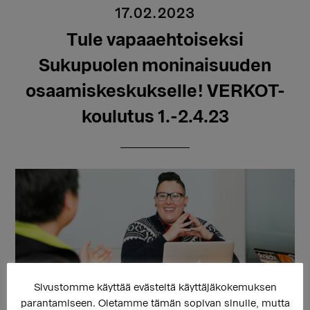
17.02.2023
Tule vapaaehtoiseksi
Sukupuolen moninaisuuden
osaamiskeskukselle! VERKOT-
koulutus 1.-2.4.23
Sivustomme käyttää evästeitä käyttäjäkokemuksen
parantamiseen. Oletamme tämän sopivan sinulle, mutta