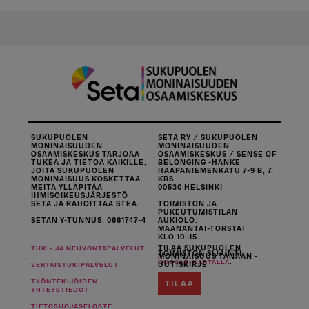
SUKUPUOLEN
SETA RY / SUKUPUOLEN
MONINAISUUDEN
MONINAISUUDEN
OSAAMISKESKUS TARJOAA
OSAAMISKESKUS / SENSE OF
TUKEA JA TIETOA KAIKILLE,
BELONGING -HANKE
JOITA SUKUPUOLEN
HAAPANIEMENKATU 7-9 B, 7.
MONINAISUUS KOSKETTAA.
KRS
MEITÄ YLLÄPITÄÄ
00530 HELSINKI
IHMISOIKEUSJÄRJESTÖ
SETA JA RAHOITTAA STEA.
TOIMISTON JA
PUKEUTUMISTILAN
SETAN Y-TUNNUS: 0661747-4
AUKIOLO:
MAANANTAI-TORSTAI
KLO 10–15.
TILAA SUKUPUOLEN
TUKI- JA NEUVONTAPALVELUT
TOIMISTON SIJAINTI
MONINAISUUS TÄNÄÄN -
.
GOOGLE-KARTALLA
UUTISKIRJE
VERTAISTUKIPALVELUT
TYÖNTEKIJÖIDEN
TILAA
YHTEYSTIEDOT
TIETOSUOJASELOSTE