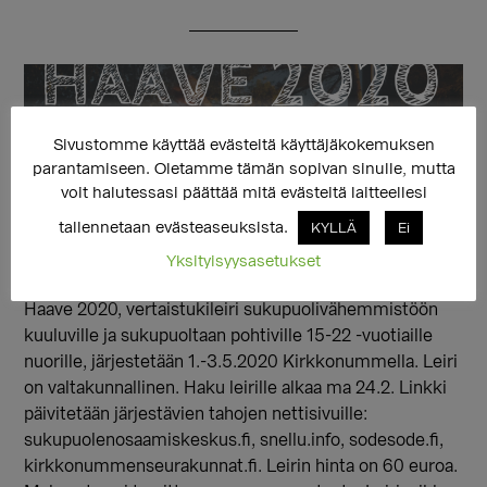
Sivustomme käyttää evästeitä käyttäjäkokemuksen
parantamiseen. Oletamme tämän sopivan sinulle, mutta
voit halutessasi päättää mitä evästeitä laitteellesi
tallennetaan evästeaseuksista.
KYLLÄ
Ei
Yksityisyysasetukset
Haave 2020, vertaistukileiri sukupuolivähemmistöön
kuuluville ja sukupuoltaan pohtiville 15-22 -vuotiaille
nuorille, järjestetään 1.-3.5.2020 Kirkkonummella. Leiri
on valtakunnallinen. Haku leirille alkaa ma 24.2. Linkki
päivitetään järjestävien tahojen nettisivuille:
sukupuolenosaamiskeskus.fi, snellu.info, sodesode.fi,
kirkkonummenseurakunnat.fi. Leirin hinta on 60 euroa.