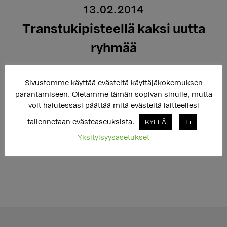
13.02.2014
Transtukipisteellä kaksi uutta
ryhmää
Sivustomme käyttää evästeitä käyttäjäkokemuksen
Maaliskuussa Transtukipisteellä aloittaa toimintansa
parantamiseen. Oletamme tämän sopivan sinulle, mutta
kaksi ryhmää, Kehollinen voimavararyhmä ja Sukupuoli
voit halutessasi päättää mitä evästeitä laitteellesi
XL.
tallennetaan evästeaseuksista.
KYLLÄ
Ei
Yksityisyysasetukset