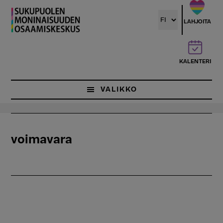
Hyppää
pääsisältöön
LAHJOITA
KALENTERI
VALIKKO
voimavara