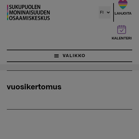
Hyppää
pääsisältöön
LAHJOITA
KALENTERI
VALIKKO
vuosikertomus