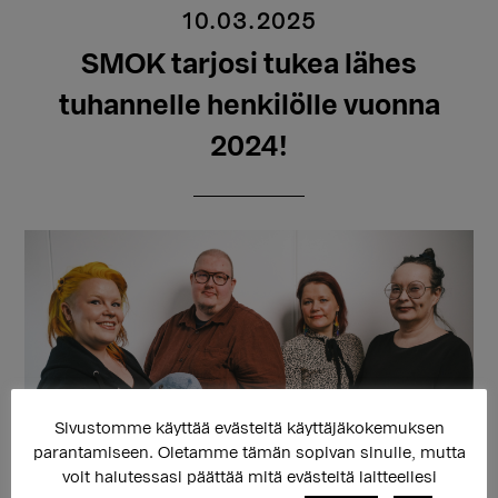
10.03.2025
SMOK tarjosi tukea lähes
tuhannelle henkilölle vuonna
2024!
Sivustomme käyttää evästeitä käyttäjäkokemuksen
parantamiseen. Oletamme tämän sopivan sinulle, mutta
voit halutessasi päättää mitä evästeitä laitteellesi
Sukupuolen moninaisuuden osaamiskeskus toimi