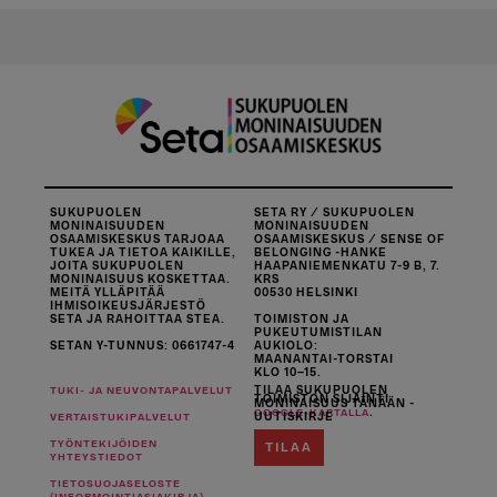
SUKUPUOLEN
SETA RY / SUKUPUOLEN
MONINAISUUDEN
MONINAISUUDEN
OSAAMISKESKUS TARJOAA
OSAAMISKESKUS / SENSE OF
TUKEA JA TIETOA KAIKILLE,
BELONGING -HANKE
JOITA SUKUPUOLEN
HAAPANIEMENKATU 7-9 B, 7.
MONINAISUUS KOSKETTAA.
KRS
MEITÄ YLLÄPITÄÄ
00530 HELSINKI
IHMISOIKEUSJÄRJESTÖ
SETA JA RAHOITTAA STEA.
TOIMISTON JA
PUKEUTUMISTILAN
SETAN Y-TUNNUS: 0661747-4
AUKIOLO:
MAANANTAI-TORSTAI
KLO 10–15.
TILAA SUKUPUOLEN
TUKI- JA NEUVONTAPALVELUT
TOIMISTON SIJAINTI
MONINAISUUS TÄNÄÄN -
.
GOOGLE-KARTALLA
UUTISKIRJE
VERTAISTUKIPALVELUT
TYÖNTEKIJÖIDEN
TILAA
YHTEYSTIEDOT
TIETOSUOJASELOSTE