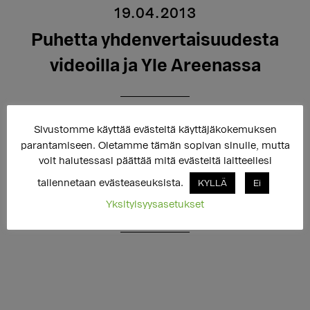
19.04.2013
Puhetta yhdenvertaisuudesta
videoilla ja Yle Areenassa
Katso Yle Areenasta translakia ja pakkosterilisaatiota
Sivustomme käyttää evästeitä käyttäjäkokemuksen
käsittelevä ohjelma ja Youtubesta Mika Venholan
parantamiseen. Oletamme tämän sopivan sinulle, mutta
puheenvuoro intersukupuolisuudesta sekä
voit halutessasi päättää mitä evästeitä laitteellesi
Transtukipisteen Hannan ja Maaritin keskustelua
tallennetaan evästeaseuksista.
KYLLÄ
Ei
ikäihmisten huomioimisesta palveluissa.
Yksityisyysasetukset