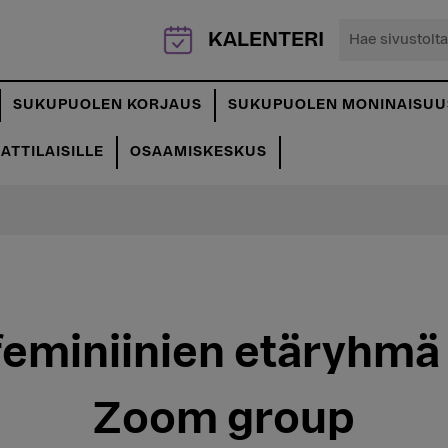
Hae
KALENTERI
sivustolta...
SUKUPUOLEN KORJAUS
SUKUPUOLEN MONINAISUU
TTILAISILLE
OSAAMISKESKUS
 feminiinien etäryhmä
Zoom group