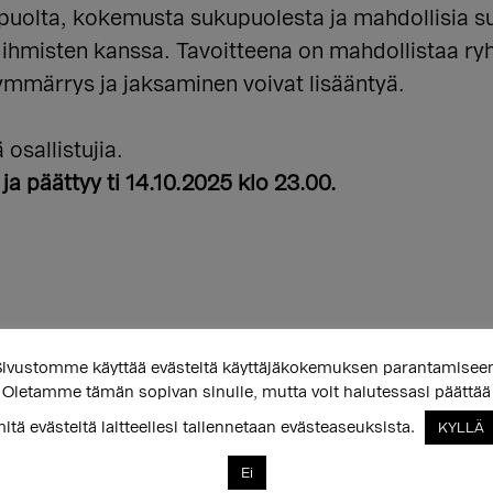
uolta, kokemusta sukupuolesta ja mahdollisia s
n ihmisten kanssa. Tavoitteena on mahdollistaa 
ta ymmärrys ja jaksaminen voivat lisääntyä.
osallistujia.
ja päättyy ti 14.10.2025 klo 23.00.
ivustomme käyttää evästeitä käyttäjäkokemuksen parantamisee
er Diversity & Intersex Centre of Expertise) is 
Oletamme tämän sopivan sinulle, mutta voit halutessasi päättää
der if they are women/ feminines. You don’t have
itä evästeitä laitteellesi tallennetaan evästeaseuksista.
KYLLÄ
imum age limit.
Ei