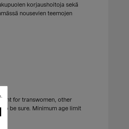
ukupuolen korjaushoitoja sekä
ryhmässä nousevien teemojen
n.
meant for transwomen, other
 to be sure. Minimum age limit