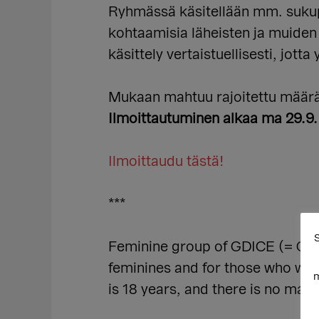
Ryhmässä käsitellään mm. sukup
kohtaamisia läheisten ja muide
käsittely vertaistuellisesti, jot
Mukaan mahtuu rajoitettu määrä 
Ilmoittautuminen alkaa ma 29.9. 
Ilmoittaudu tästä!
***
S
Feminine group of GDICE (= Gend
feminines and for those who won
m
is 18 years, and there is no max