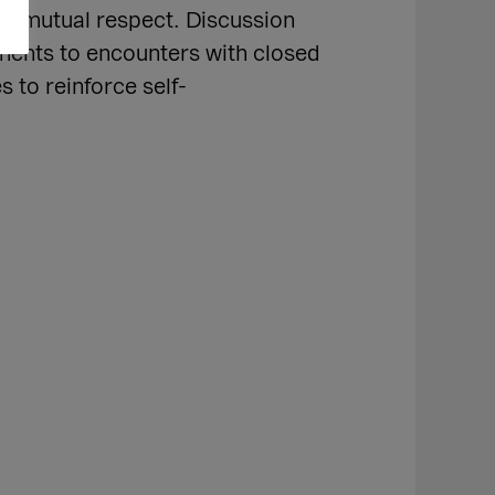
 and mutual respect. Discussion
ments to encounters with closed
 to reinforce self-