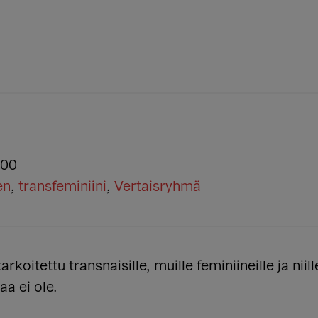
:00
en
,
transfeminiini
,
Vertaisryhmä
rkoitettu transnaisille, muille feminiineille ja niil
aa ei ole.