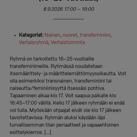
8.9.2026 17:00
–
19:00
Kategoriat:
Nainen
,
nuoret
,
transfeminiini
,
Vertaisryhmä
,
Vertaistoiminta
Ryhmä on tarkoitettu 16–25-vuotiaille
transfeminiineille. Ryhmässä noudatetaan
itsemäärittely- ja määrittelemättömyysoikeutta. Voit
olla esimerkiksi transnainen, transfeminiini tai
naiseutta/feminiinisyyttä itsessäsi pohtiva.
Tapaaminen alkaa klo 17. Voit saapua paikalle klo
16:45–17:00 välillä. Kello 17 jälkeen ryhmään ei enää
voi tulla. Myöskään ohjaajat eivät ole klo 17 jälkeen
tavoitettavissa. Ryhmän aluksi käydään läpi
turvallisemman tilan periaatteet ja vapaaehtoinen
esittelykierros. […]