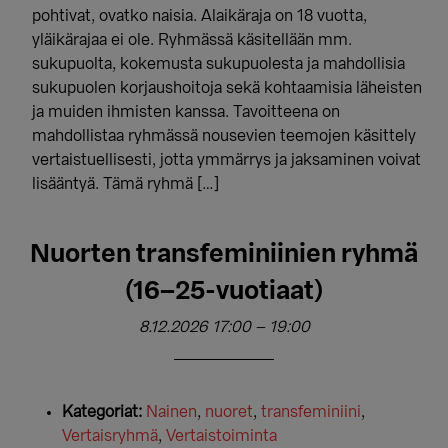
pohtivat, ovatko naisia. Alaikäraja on 18 vuotta,
yläikärajaa ei ole. Ryhmässä käsitellään mm.
sukupuolta, kokemusta sukupuolesta ja mahdollisia
sukupuolen korjaushoitoja sekä kohtaamisia läheisten
ja muiden ihmisten kanssa. Tavoitteena on
mahdollistaa ryhmässä nousevien teemojen käsittely
vertaistuellisesti, jotta ymmärrys ja jaksaminen voivat
lisääntyä. Tämä ryhmä […]
Nuorten transfeminiinien ryhmä
(16–25-vuotiaat)
8.12.2026 17:00
–
19:00
Kategoriat:
Nainen
,
nuoret
,
transfeminiini
,
Vertaisryhmä
,
Vertaistoiminta