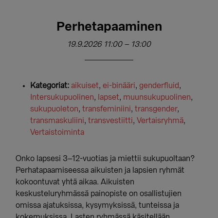
Perhetapaaminen
19.9.2026 11:00
–
13:00
Kategoriat:
aikuiset
,
ei-binääri
,
genderfluid
,
Intersukupuolinen
,
lapset
,
muunsukupuolinen
,
sukupuoleton
,
transfeminiini
,
transgender
,
transmaskuliini
,
transvestiitti
,
Vertaisryhmä
,
Vertaistoiminta
Onko lapsesi 3–12-vuotias ja miettii sukupuoltaan?
Perhatapaamiseessa aikuisten ja lapsien ryhmät
kokoontuvat yhtä aikaa. Aikuisten
keskusteluryhmässä painopiste on osallistujien
omissa ajatuksissa, kysymyksissä, tunteissa ja
kokemuksissa. Lasten ryhmässä käsitellään