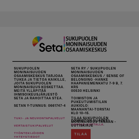
SUKUPUOLEN
SETA RY / SUKUPUOLEN
MONINAISUUDEN
MONINAISUUDEN
OSAAMISKESKUS TARJOAA
OSAAMISKESKUS / SENSE OF
TUKEA JA TIETOA KAIKILLE,
BELONGING -HANKE
JOITA SUKUPUOLEN
HAAPANIEMENKATU 7-9 B, 7.
MONINAISUUS KOSKETTAA.
KRS
MEITÄ YLLÄPITÄÄ
00530 HELSINKI
IHMISOIKEUSJÄRJESTÖ
SETA JA RAHOITTAA STEA.
TOIMISTON JA
PUKEUTUMISTILAN
SETAN Y-TUNNUS: 0661747-4
AUKIOLO:
MAANANTAI-TORSTAI
KLO 10–15.
TILAA SUKUPUOLEN
TUKI- JA NEUVONTAPALVELUT
TOIMISTON SIJAINTI
MONINAISUUS TÄNÄÄN -
.
GOOGLE-KARTALLA
UUTISKIRJE
VERTAISTUKIPALVELUT
TYÖNTEKIJÖIDEN
TILAA
YHTEYSTIEDOT