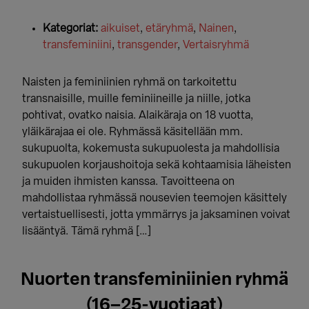
Kategoriat:
aikuiset
,
etäryhmä
,
Nainen
,
transfeminiini
,
transgender
,
Vertaisryhmä
Naisten ja feminiinien ryhmä on tarkoitettu
transnaisille, muille feminiineille ja niille, jotka
pohtivat, ovatko naisia. Alaikäraja on 18 vuotta,
yläikärajaa ei ole. Ryhmässä käsitellään mm.
sukupuolta, kokemusta sukupuolesta ja mahdollisia
sukupuolen korjaushoitoja sekä kohtaamisia läheisten
ja muiden ihmisten kanssa. Tavoitteena on
mahdollistaa ryhmässä nousevien teemojen käsittely
vertaistuellisesti, jotta ymmärrys ja jaksaminen voivat
lisääntyä. Tämä ryhmä […]
Nuorten transfeminiinien ryhmä
(16–25-vuotiaat)