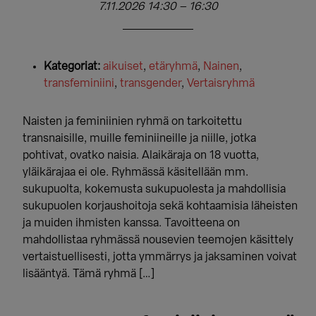
7.11.2026 14:30
–
16:30
Kategoriat:
aikuiset
,
etäryhmä
,
Nainen
,
transfeminiini
,
transgender
,
Vertaisryhmä
Naisten ja feminiinien ryhmä on tarkoitettu
transnaisille, muille feminiineille ja niille, jotka
pohtivat, ovatko naisia. Alaikäraja on 18 vuotta,
yläikärajaa ei ole. Ryhmässä käsitellään mm.
sukupuolta, kokemusta sukupuolesta ja mahdollisia
sukupuolen korjaushoitoja sekä kohtaamisia läheisten
ja muiden ihmisten kanssa. Tavoitteena on
mahdollistaa ryhmässä nousevien teemojen käsittely
vertaistuellisesti, jotta ymmärrys ja jaksaminen voivat
lisääntyä. Tämä ryhmä […]