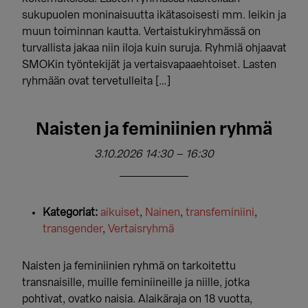
sukupuolen moninaisuutta ikätasoisesti mm. leikin ja
muun toiminnan kautta. Vertaistukiryhmässä on
turvallista jakaa niin iloja kuin suruja. Ryhmiä ohjaavat
SMOKin työntekijät ja vertaisvapaaehtoiset. Lasten
ryhmään ovat tervetulleita […]
Naisten ja feminiinien ryhmä
3.10.2026 14:30
–
16:30
Kategoriat:
aikuiset
,
Nainen
,
transfeminiini
,
transgender
,
Vertaisryhmä
Naisten ja feminiinien ryhmä on tarkoitettu
transnaisille, muille feminiineille ja niille, jotka
pohtivat, ovatko naisia. Alaikäraja on 18 vuotta,