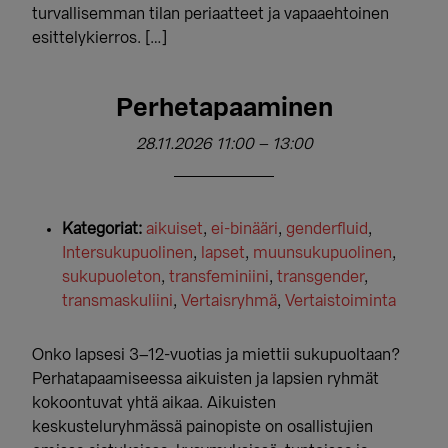
turvallisemman tilan periaatteet ja vapaaehtoinen
esittelykierros. […]
Perhetapaaminen
28.11.2026 11:00
–
13:00
Kategoriat:
aikuiset
,
ei-binääri
,
genderfluid
,
Intersukupuolinen
,
lapset
,
muunsukupuolinen
,
sukupuoleton
,
transfeminiini
,
transgender
,
transmaskuliini
,
Vertaisryhmä
,
Vertaistoiminta
Onko lapsesi 3–12-vuotias ja miettii sukupuoltaan?
Perhatapaamiseessa aikuisten ja lapsien ryhmät
kokoontuvat yhtä aikaa. Aikuisten
keskusteluryhmässä painopiste on osallistujien