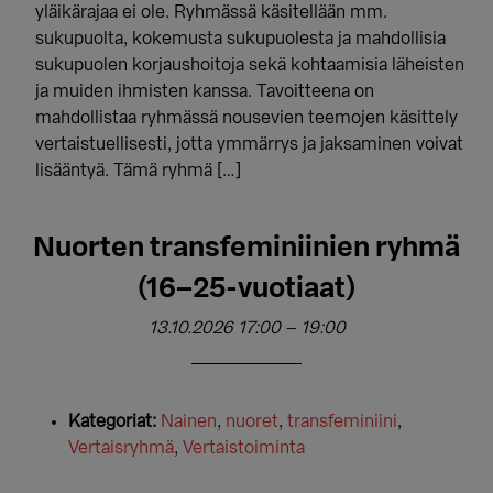
yläikärajaa ei ole. Ryhmässä käsitellään mm.
sukupuolta, kokemusta sukupuolesta ja mahdollisia
sukupuolen korjaushoitoja sekä kohtaamisia läheisten
ja muiden ihmisten kanssa. Tavoitteena on
mahdollistaa ryhmässä nousevien teemojen käsittely
vertaistuellisesti, jotta ymmärrys ja jaksaminen voivat
lisääntyä. Tämä ryhmä […]
Nuorten transfeminiinien ryhmä
(16–25-vuotiaat)
13.10.2026 17:00
–
19:00
Kategoriat:
Nainen
,
nuoret
,
transfeminiini
,
Vertaisryhmä
,
Vertaistoiminta