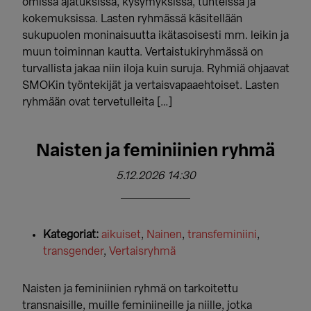
omissa ajatuksissa, kysymyksissä, tunteissa ja
kokemuksissa. Lasten ryhmässä käsitellään
sukupuolen moninaisuutta ikätasoisesti mm. leikin ja
muun toiminnan kautta. Vertaistukiryhmässä on
turvallista jakaa niin iloja kuin suruja. Ryhmiä ohjaavat
SMOKin työntekijät ja vertaisvapaaehtoiset. Lasten
ryhmään ovat tervetulleita […]
Naisten ja feminiinien ryhmä
5.12.2026 14:30
Kategoriat:
aikuiset
,
Nainen
,
transfeminiini
,
transgender
,
Vertaisryhmä
Naisten ja feminiinien ryhmä on tarkoitettu
transnaisille, muille feminiineille ja niille, jotka