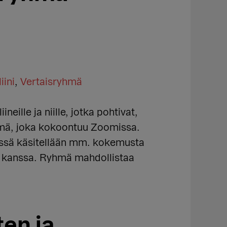
iini
,
Vertaisryhmä
eille ja niille, jotka pohtivat,
yhmä, joka kokoontuu Zoomissa.
mässä käsitellään mm. kokemusta
n kanssa. Ryhmä mahdollistaa
en ja