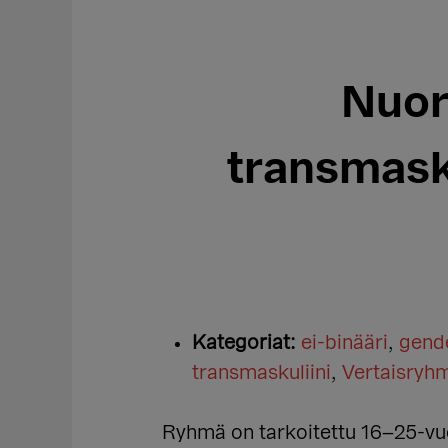
Nuor
transmask
Kategoriat:
ei-binääri
,
gende
transmaskuliini
,
Vertaisryh
Ryhmä on tarkoitettu 16–25-vuo