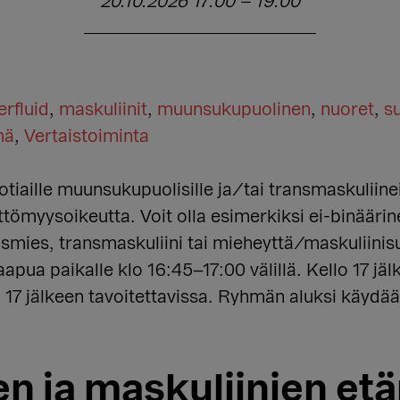
20.10.2026 17:00
–
19:00
rfluid
,
maskuliinit
,
muunsukupuolinen
,
nuoret
,
s
mä
,
Vertaistoiminta
tiaille muunsukupuolisille ja/tai transmaskuliin
ttömyysoikeutta. Voit olla esimerkiksi ei-binäär
smies, transmaskuliini tai mieheyttä/maskuliinisu
apua paikalle klo 16:45–17:00 välillä. Kello 17 jäl
 17 jälkeen tavoitettavissa. Ryhmän aluksi käydää
en ja maskuliinien et