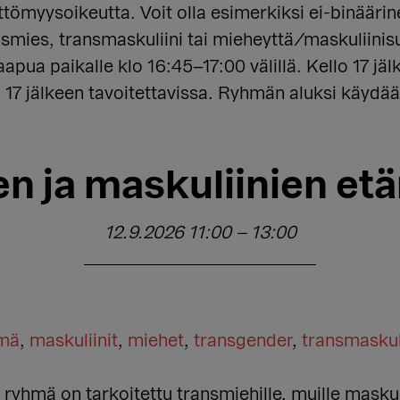
ttömyysoikeutta. Voit olla esimerkiksi ei-binäär
smies, transmaskuliini tai mieheyttä/maskuliinisu
apua paikalle klo 16:45–17:00 välillä. Kello 17 jäl
 17 jälkeen tavoitettavissa. Ryhmän aluksi käydää
en ja maskuliinien et
12.9.2026 11:00
–
13:00
hmä
,
maskuliinit
,
miehet
,
transgender
,
transmaskul
yhmä on tarkoitettu transmiehille, muille maskuliin