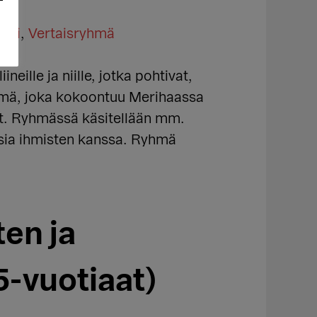
iini
,
Vertaisryhmä
eille ja niille, jotka pohtivat,
yhmä, joka kokoontuu Merihaassa
t. Ryhmässä käsitellään mm.
sia ihmisten kanssa. Ryhmä
en ja
-vuotiaat)