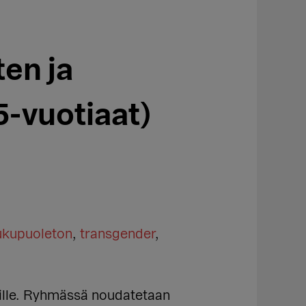
en ja
-vuotiaat)
ukupuoleton
,
transgender
,
eille. Ryhmässä noudatetaan