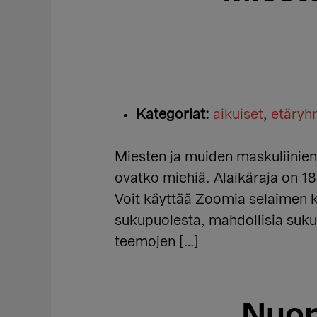
Kategoriat:
aikuiset
,
etäry
Miesten ja muiden maskuliinien r
ovatko miehiä. Alaikäraja on 1
Voit käyttää Zoomia selaimen k
sukupuolesta, mahdollisia suk
teemojen […]
Nuor