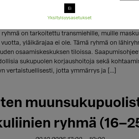
Ei
hmä
,
maskuliinit
,
miehet
,
transgender
,
transmaskul
Yksityisyysasetukset
yhmä on tarkoitettu transmiehille, muille maskuliin
8 vuotta, yläikärajaa ei ole. Tämä ryhmä on lähir
uden osaamiskeskuksen tiloissa. Saapumisohjee
llisia sukupuolen korjaushoitoja sekä kohtaami
 vertaistuellisesti, jotta ymmärrys ja […]
ten muunsukupuolist
uliinien ryhmä (16–25