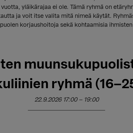
8 vuotta, yläikärajaa ei ole. Tämä ryhmä on etär
autta ja voit itse valita mitä nimeä käytät. Ryh
upuolen korjaushoitoja sekä kohtaamisia ihmiste
ten muunsukupuolist
uliinien ryhmä (16–25
22.9.2026 17:00
–
19:00