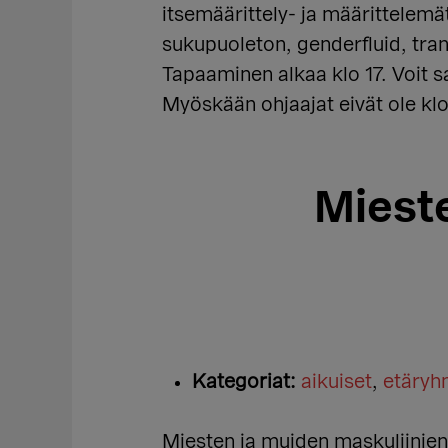
itsemäärittely- ja määrittelemä
sukupuoleton, genderfluid, tran
Tapaaminen alkaa klo 17. Voit sa
Myöskään ohjaajat eivät ole klo
Miest
Kategoriat:
aikuiset
,
etäry
Miesten ja muiden maskuliinien r