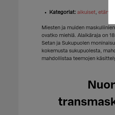
Kategoriat:
aikuiset
,
etäry
Miesten ja muiden maskuliinien r
ovatko miehiä. Alaikäraja on 1
Setan ja Sukupuolen moninaisu
kokemusta sukupuolesta, mahdo
mahdollistaa teemojen käsittelyn
Nuor
transmask