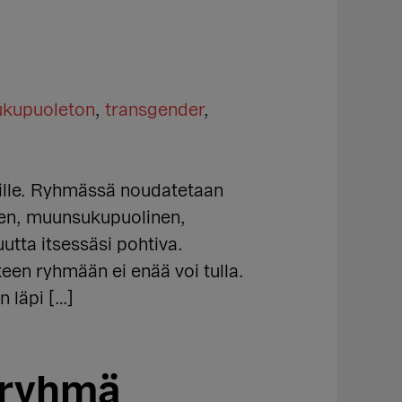
ukupuoleton
,
transgender
,
eille. Ryhmässä noudatetaan
inen, muunsukupuolinen,
utta itsessäsi pohtiva.
keen ryhmään ei enää voi tulla.
n läpi […]
äryhmä