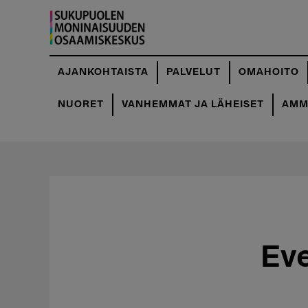
Hyppää
pääsisältöön
AJANKOHTAISTA
PALVELUT
OMAHOITO
NUORET
VANHEMMAT JA LÄHEISET
AMMA
Ev