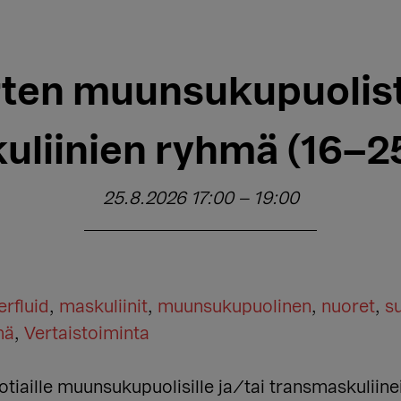
ten muunsukupuolist
uliinien ryhmä (16–25
25.8.2026 17:00
–
19:00
rfluid
,
maskuliinit
,
muunsukupuolinen
,
nuoret
,
s
mä
,
Vertaistoiminta
tiaille muunsukupuolisille ja/tai transmaskuliin