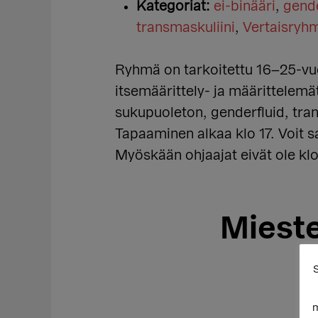
Kategoriat:
ei-binääri
,
gende
transmaskuliini
,
Vertaisryh
Ryhmä on tarkoitettu 16–25-vuo
itsemäärittely- ja määrittelemä
sukupuoleton, genderfluid, tran
Tapaaminen alkaa klo 17. Voit sa
Myöskään ohjaajat eivät ole klo
Mieste
S
m