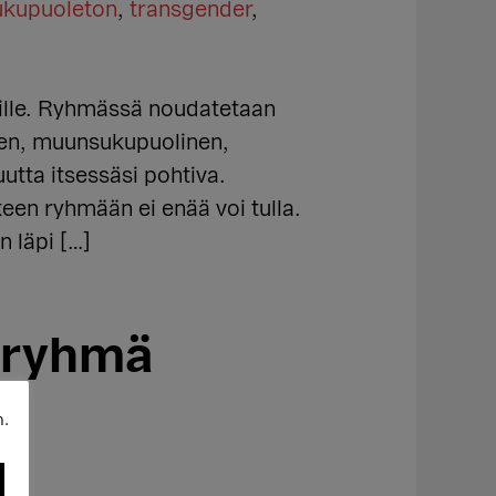
ukupuoleton
,
transgender
,
eille. Ryhmässä noudatetaan
inen, muunsukupuolinen,
utta itsessäsi pohtiva.
keen ryhmään ei enää voi tulla.
n läpi […]
hiryhmä
n.