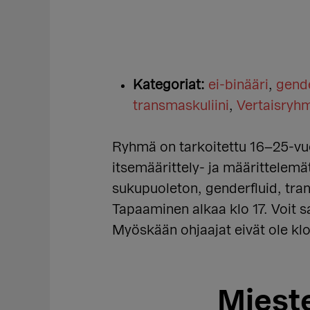
Kategoriat:
ei-binääri
,
gende
transmaskuliini
,
Vertaisryh
Ryhmä on tarkoitettu 16–25-vuo
itsemäärittely- ja määrittelemä
sukupuoleton, genderfluid, tran
Tapaaminen alkaa klo 17. Voit sa
Myöskään ohjaajat eivät ole klo
Miest