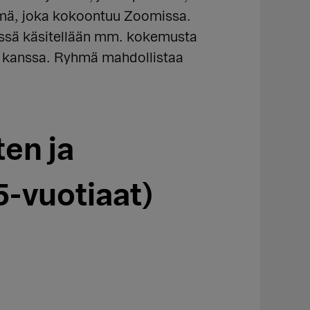
yhmä, joka kokoontuu Zoomissa.
mässä käsitellään mm. kokemusta
n kanssa. Ryhmä mahdollistaa
en ja
-vuotiaat)