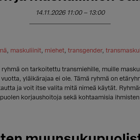
14.11.2026 11:00
–
13:00
hmä
,
maskuliinit
,
miehet
,
transgender
,
transmaskul
yhmä on tarkoitettu transmiehille, muille maskuliin
8 vuotta, yläikärajaa ei ole. Tämä ryhmä on etär
autta ja voit itse valita mitä nimeä käytät. Ryh
upuolen korjaushoitoja sekä kohtaamisia ihmiste
ten muunsukupuolist