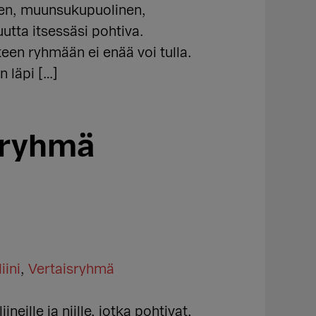
inen, muunsukupuolinen,
utta itsessäsi pohtiva.
keen ryhmään ei enää voi tulla.
n läpi […]
äryhmä
iini
,
Vertaisryhmä
eille ja niille, jotka pohtivat,