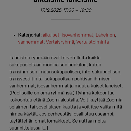
17.12.2026 17:30
–
19:30
Kategoriat:
aikuiset
,
isovanhemmat
,
Läheinen
,
vanhemmat
,
Vertaisryhmä
,
Vertaistoiminta
Läheisten ryhmään ovat tervetulleita kaikki
sukupuoleltaan moninaisen henkilön, kuten
transihmisen, muunsukupuolisen, intersukupuolisen,
transvestiitin tai sukupuoltaan pohtivan ihmisen
vanhemmat, isovanhemmat ja muut aikuiset läheiset.
(Puolisoille on oma ryhmänsä.) Ryhmä kokoontuu
kokoontuu etänä Zoom-alustalla. Voit käyttää Zoomia
selaimen tai sovelluksen kautta ja voit itse valita mitä
nimeä käytät. Jos perheestäsi osallistuu useampi,
täytättehän omat lomakkeet. Se auttaa meitä
suunnittelussa […]