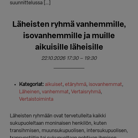
suunnittelussa […]
Läheisten ryhmä vanhemmille,
isovanhemmille ja muille
aikuisille läheisille
22.10.2026 17:30
–
19:30
Kategoriat:
aikuiset
,
etäryhmä
,
isovanhemmat
,
Läheinen
,
vanhemmat
,
Vertaisryhmä
,
Vertaistoiminta
Läheisten ryhmään ovat tervetulleita kaikki
sukupuoleltaan moninaisen henkilön, kuten
transihmisen, muunsukupuolisen, intersukupuolisen,