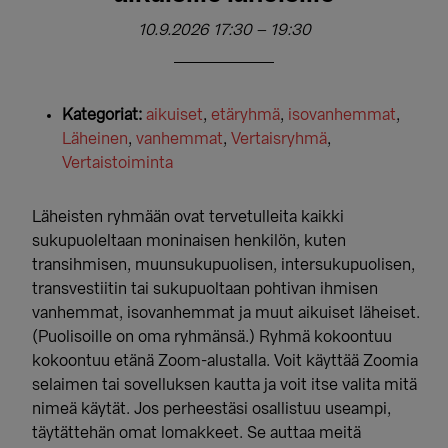
10.9.2026 17:30
–
19:30
Kategoriat:
aikuiset
,
etäryhmä
,
isovanhemmat
,
Läheinen
,
vanhemmat
,
Vertaisryhmä
,
Vertaistoiminta
Läheisten ryhmään ovat tervetulleita kaikki
sukupuoleltaan moninaisen henkilön, kuten
transihmisen, muunsukupuolisen, intersukupuolisen,
transvestiitin tai sukupuoltaan pohtivan ihmisen
vanhemmat, isovanhemmat ja muut aikuiset läheiset.
(Puolisoille on oma ryhmänsä.) Ryhmä kokoontuu
kokoontuu etänä Zoom-alustalla. Voit käyttää Zoomia
selaimen tai sovelluksen kautta ja voit itse valita mitä
nimeä käytät. Jos perheestäsi osallistuu useampi,
täytättehän omat lomakkeet. Se auttaa meitä