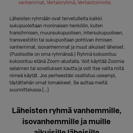
vanhemmat
,
Vertaisryhmä
,
Vertaistoiminta
Läheisten ryhmään ovat tervetulleita kaikki
sukupuoleltaan moninaisen henkilön, kuten
transihmisen, muunsukupuolisen, intersukupuolisen,
transvestiitin tai sukupuoltaan pohtivan ihmisen
vanhemmat, isovanhemmat ja muut aikuiset läheiset.
(Puolisoille on oma ryhmänsä.) Ryhmä kokoontuu
kokoontuu etänä Zoom-alustalla. Voit käyttää Zoomia
selaimen tai sovelluksen kautta ja voit itse valita mitä
nimeä käytät. Jos perheestäsi osallistuu useampi,
täytättehän omat lomakkeet. Se auttaa meitä
suunnittelussa […]
Läheisten ryhmä vanhemmille,
isovanhemmille ja muille
aikuisille läheisille