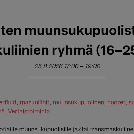
ten muunsukupuolist
uliinien ryhmä (16–25
25.8.2026 17:00
–
19:00
rfluid
,
maskuliinit
,
muunsukupuolinen
,
nuoret
,
s
mä
,
Vertaistoiminta
tiaille muunsukupuolisille ja/tai transmaskuliin