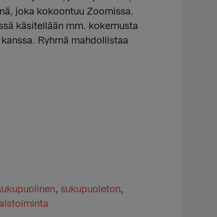
yhmä, joka kokoontuu Zoomissa.
mässä käsitellään mm. kokemusta
n kanssa. Ryhmä mahdollistaa
ukupuolinen
,
sukupuoleton
,
aistoiminta