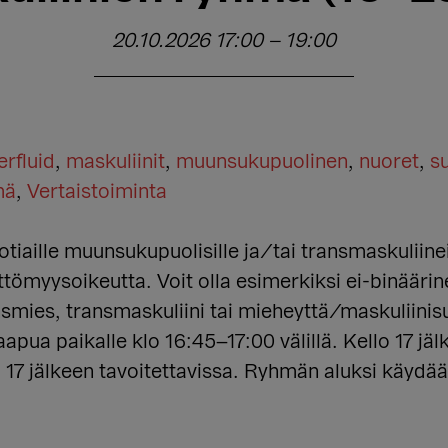
20.10.2026 17:00
–
19:00
rfluid
,
maskuliinit
,
muunsukupuolinen
,
nuoret
,
s
mä
,
Vertaistoiminta
tiaille muunsukupuolisille ja/tai transmaskuliin
ttömyysoikeutta. Voit olla esimerkiksi ei-binäär
smies, transmaskuliini tai mieheyttä/maskuliinisu
apua paikalle klo 16:45–17:00 välillä. Kello 17 jäl
 17 jälkeen tavoitettavissa. Ryhmän aluksi käydää