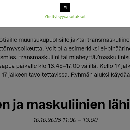
Ei
rfluid
,
maskuliinit
,
muunsukupuolinen
,
nuoret
,
s
Yksityisyysasetukset
mä
,
Vertaistoiminta
tiaille muunsukupuolisille ja/tai transmaskuliin
ttömyysoikeutta. Voit olla esimerkiksi ei-binäär
smies, transmaskuliini tai mieheyttä/maskuliinisu
apua paikalle klo 16:45–17:00 välillä. Kello 17 jäl
 17 jälkeen tavoitettavissa. Ryhmän aluksi käydää
n ja maskuliinien lä
10.10.2026 11:00
–
13:00