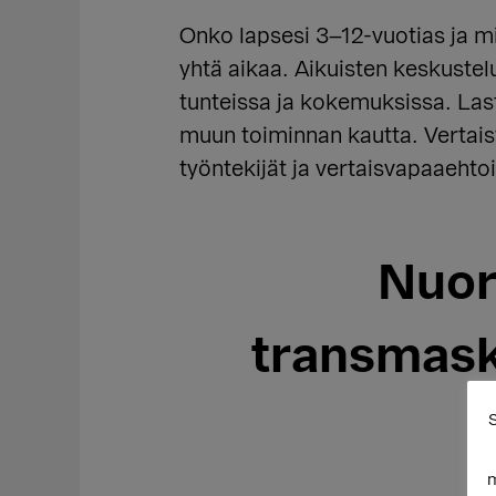
Onko lapsesi 3–12-vuotias ja m
yhtä aikaa. Aikuisten keskuste
tunteissa ja kokemuksissa. Las
muun toiminnan kautta. Vertaist
työntekijät ja vertaisvapaaehto
Nuor
transmask
S
m