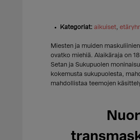
Kategoriat:
aikuiset
,
etäry
Miesten ja muiden maskuliinien r
ovatko miehiä. Alaikäraja on 1
Setan ja Sukupuolen moninaisu
kokemusta sukupuolesta, mahdo
mahdollistaa teemojen käsittelyn
Nuor
transmask