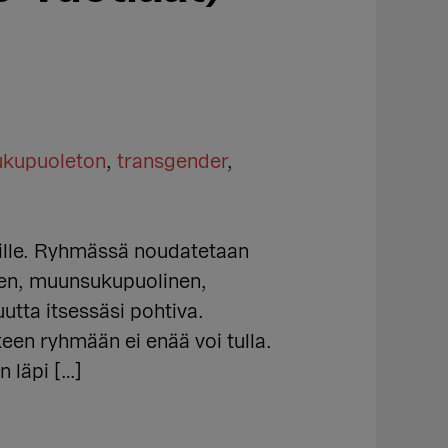
ukupuoleton
,
transgender
,
eille. Ryhmässä noudatetaan
inen, muunsukupuolinen,
utta itsessäsi pohtiva.
keen ryhmään ei enää voi tulla.
n läpi […]