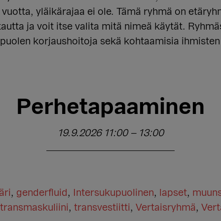
8 vuotta, yläikärajaa ei ole. Tämä ryhmä on etär
autta ja voit itse valita mitä nimeä käytät. Ryh
upuolen korjaushoitoja sekä kohtaamisia ihmiste
Perhetapaaminen
19.9.2026 11:00
–
13:00
äri
,
genderfluid
,
Intersukupuolinen
,
lapset
,
muuns
transmaskuliini
,
transvestiitti
,
Vertaisryhmä
,
Vert