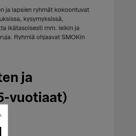
en ja lapsien ryhmät kokoontuvat
tuksissa, kysymyksissä,
a ikätasoisesti mm. leikin ja
 suruja. Ryhmiä ohjaavat SMOKin
en ja
-vuotiaat)
n.