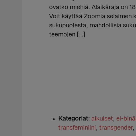
ovatko miehiä. Alaikäraja on 1
Voit käyttää Zoomia selaimen k
sukupuolesta, mahdollisia suk
teemojen […]
Kategoriat:
aikuiset
,
ei-binä
transfeminiini
,
transgender
,