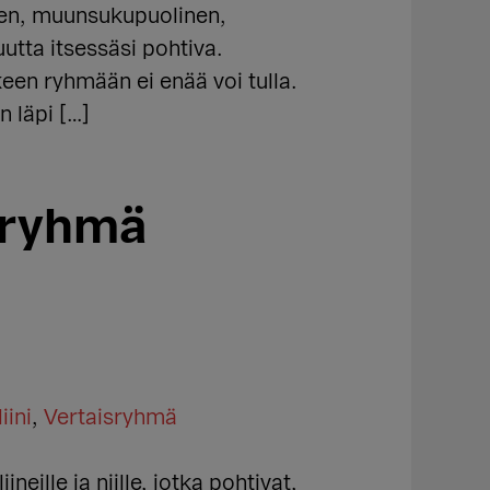
inen, muunsukupuolinen,
utta itsessäsi pohtiva.
keen ryhmään ei enää voi tulla.
n läpi […]
äryhmä
iini
,
Vertaisryhmä
eille ja niille, jotka pohtivat,