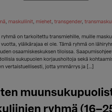
hmä
,
maskuliinit
,
miehet
,
transgender
,
transmaskul
yhmä on tarkoitettu transmiehille, muille maskuliin
8 vuotta, yläikärajaa ei ole. Tämä ryhmä on lähir
uden osaamiskeskuksen tiloissa. Saapumisohjee
llisia sukupuolen korjaushoitoja sekä kohtaami
 vertaistuellisesti, jotta ymmärrys ja […]
ten muunsukupuolist
uliinien ryhmä (16–25