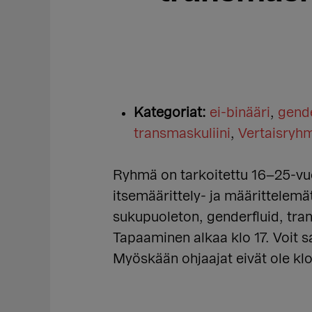
Kategoriat:
ei-binääri
,
gende
transmaskuliini
,
Vertaisryh
Ryhmä on tarkoitettu 16–25-vuo
itsemäärittely- ja määrittelemä
sukupuoleton, genderfluid, tran
Tapaaminen alkaa klo 17. Voit sa
Myöskään ohjaajat eivät ole klo