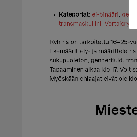
Kategoriat:
ei-binääri
,
gende
transmaskuliini
,
Vertaisryh
Ryhmä on tarkoitettu 16–25-vuo
itsemäärittely- ja määrittelemä
sukupuoleton, genderfluid, tran
Tapaaminen alkaa klo 17. Voit sa
Myöskään ohjaajat eivät ole klo
Mieste