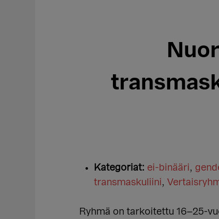
Nuor
transmask
Kategoriat:
ei-binääri
,
gende
transmaskuliini
,
Vertaisryh
Ryhmä on tarkoitettu 16–25-vuo