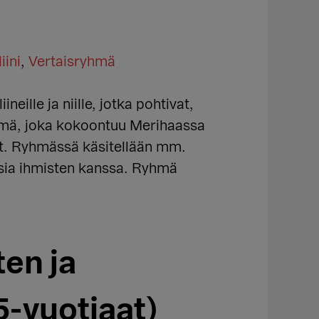
iini
,
Vertaisryhmä
eille ja niille, jotka pohtivat,
yhmä, joka kokoontuu Merihaassa
t. Ryhmässä käsitellään mm.
sia ihmisten kanssa. Ryhmä
en ja
-vuotiaat)