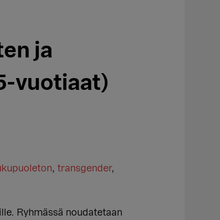
en ja
-vuotiaat)
ukupuoleton
,
transgender
,
eille. Ryhmässä noudatetaan