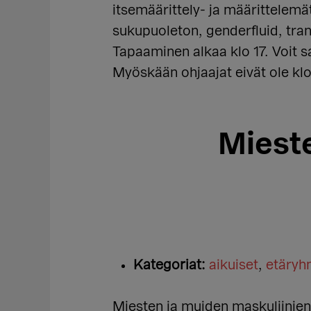
itsemäärittely- ja määrittelemä
sukupuoleton, genderfluid, tran
Tapaaminen alkaa klo 17. Voit sa
Myöskään ohjaajat eivät ole klo
Miest
Kategoriat:
aikuiset
,
etäry
Miesten ja muiden maskuliinien r