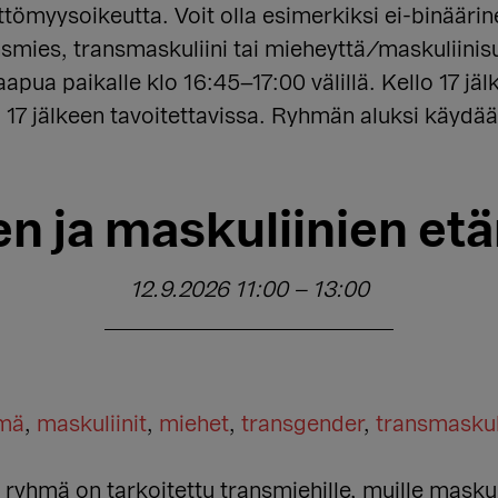
ttömyysoikeutta. Voit olla esimerkiksi ei-binäär
smies, transmaskuliini tai mieheyttä/maskuliinisu
apua paikalle klo 16:45–17:00 välillä. Kello 17 jäl
 17 jälkeen tavoitettavissa. Ryhmän aluksi käydää
en ja maskuliinien et
12.9.2026 11:00
–
13:00
hmä
,
maskuliinit
,
miehet
,
transgender
,
transmaskul
yhmä on tarkoitettu transmiehille, muille maskuliin