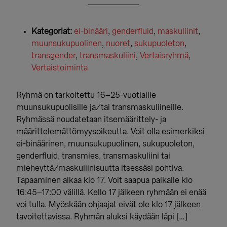
Kategoriat:
ei-binääri
,
genderfluid
,
maskuliinit
,
muunsukupuolinen
,
nuoret
,
sukupuoleton
,
transgender
,
transmaskuliini
,
Vertaisryhmä
,
Vertaistoiminta
Ryhmä on tarkoitettu 16–25-vuotiaille
muunsukupuolisille ja/tai transmaskuliineille.
Ryhmässä noudatetaan itsemäärittely- ja
määrittelemättömyysoikeutta. Voit olla esimerkiksi
ei-binäärinen, muunsukupuolinen, sukupuoleton,
genderfluid, transmies, transmaskuliini tai
mieheyttä/maskuliinisuutta itsessäsi pohtiva.
Tapaaminen alkaa klo 17. Voit saapua paikalle klo
16:45–17:00 välillä. Kello 17 jälkeen ryhmään ei enää
voi tulla. Myöskään ohjaajat eivät ole klo 17 jälkeen
tavoitettavissa. Ryhmän aluksi käydään läpi […]