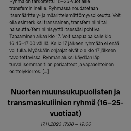
Ryhmä on tarkoitettu 16–25-vuotiaille
transfeminiineille. Ryhmässä noudatetaan
itsemäärittely- ja määrittelemättömyysoikeutta. Voit
olla esimerkiksi transnainen, transfeminiini tai
naiseutta/feminiinisyyttä itsessäsi pohtiva.
Tapaaminen alkaa klo 17. Voit saapua paikalle klo
16:45–17:00 välillä. Kello 17 jälkeen ryhmään ei enää
voi tulla. Myöskään ohjaajat eivät ole klo 17 jälkeen
tavoitettavissa. Ryhmän aluksi käydään läpi
turvallisemman tilan periaatteet ja vapaaehtoinen
esittelykierros. […]
Nuorten muunsukupuolisten ja
transmaskuliinien ryhmä (16–25-
vuotiaat)
17.11.2026 17:00
–
19:00