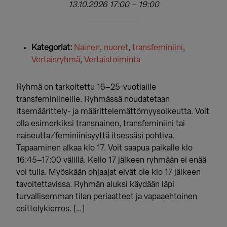
13.10.2026 17:00
–
19:00
Kategoriat:
Nainen
,
nuoret
,
transfeminiini
,
Vertaisryhmä
,
Vertaistoiminta
Ryhmä on tarkoitettu 16–25-vuotiaille
transfeminiineille. Ryhmässä noudatetaan
itsemäärittely- ja määrittelemättömyysoikeutta. Voit
olla esimerkiksi transnainen, transfeminiini tai
naiseutta/feminiinisyyttä itsessäsi pohtiva.
Tapaaminen alkaa klo 17. Voit saapua paikalle klo
16:45–17:00 välillä. Kello 17 jälkeen ryhmään ei enää
voi tulla. Myöskään ohjaajat eivät ole klo 17 jälkeen
tavoitettavissa. Ryhmän aluksi käydään läpi
turvallisemman tilan periaatteet ja vapaaehtoinen
esittelykierros. […]