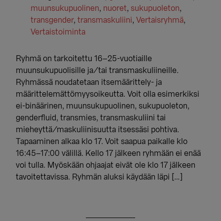
muunsukupuolinen
,
nuoret
,
sukupuoleton
,
transgender
,
transmaskuliini
,
Vertaisryhmä
,
Vertaistoiminta
Ryhmä on tarkoitettu 16–25-vuotiaille
muunsukupuolisille ja/tai transmaskuliineille.
Ryhmässä noudatetaan itsemäärittely- ja
määrittelemättömyysoikeutta. Voit olla esimerkiksi
ei-binäärinen, muunsukupuolinen, sukupuoleton,
genderfluid, transmies, transmaskuliini tai
mieheyttä/maskuliinisuutta itsessäsi pohtiva.
Tapaaminen alkaa klo 17. Voit saapua paikalle klo
16:45–17:00 välillä. Kello 17 jälkeen ryhmään ei enää
voi tulla. Myöskään ohjaajat eivät ole klo 17 jälkeen
tavoitettavissa. Ryhmän aluksi käydään läpi […]