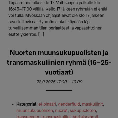
Tapaaminen alkaa klo 17. Voit saapua paikalle klo
16:45–17:00 välillä. Kello 17 jälkeen ryhmään ei enää
voi tulla. Myöskään ohjaajat eivät ole klo 17 jälkeen
tavoitettavissa. Ryhmän aluksi käydään läpi
turvallisemman tilan periaatteet ja vapaaehtoinen
esittelykierros. […]
Nuorten muunsukupuolisten ja
transmaskuliinien ryhmä (16–25-
vuotiaat)
22.9.2026 17:00
–
19:00
Kategoriat:
ei-binääri
,
genderfluid
,
maskuliinit
,
muunsukupuolinen
,
nuoret
,
sukupuoleton
,
transgender
,
transmaskuliini
,
Vertaisryhmä
,