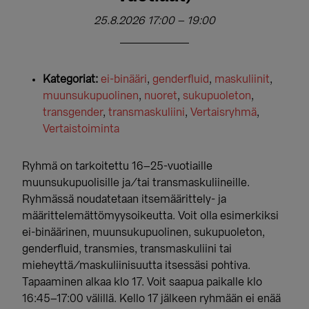
25.8.2026 17:00
–
19:00
Kategoriat:
ei-binääri
,
genderfluid
,
maskuliinit
,
muunsukupuolinen
,
nuoret
,
sukupuoleton
,
transgender
,
transmaskuliini
,
Vertaisryhmä
,
Vertaistoiminta
Ryhmä on tarkoitettu 16–25-vuotiaille
muunsukupuolisille ja/tai transmaskuliineille.
Ryhmässä noudatetaan itsemäärittely- ja
määrittelemättömyysoikeutta. Voit olla esimerkiksi
ei-binäärinen, muunsukupuolinen, sukupuoleton,
genderfluid, transmies, transmaskuliini tai
mieheyttä/maskuliinisuutta itsessäsi pohtiva.
Tapaaminen alkaa klo 17. Voit saapua paikalle klo
16:45–17:00 välillä. Kello 17 jälkeen ryhmään ei enää