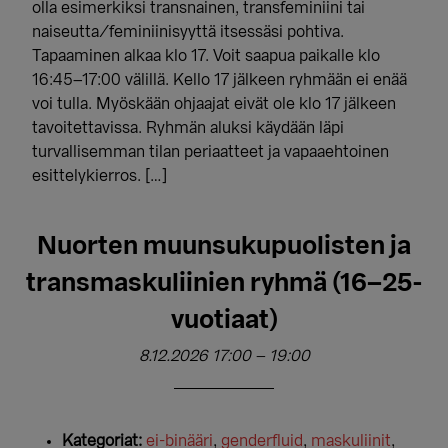
olla esimerkiksi transnainen, transfeminiini tai
naiseutta/feminiinisyyttä itsessäsi pohtiva.
Tapaaminen alkaa klo 17. Voit saapua paikalle klo
16:45–17:00 välillä. Kello 17 jälkeen ryhmään ei enää
voi tulla. Myöskään ohjaajat eivät ole klo 17 jälkeen
tavoitettavissa. Ryhmän aluksi käydään läpi
turvallisemman tilan periaatteet ja vapaaehtoinen
esittelykierros. […]
Nuorten muunsukupuolisten ja
transmaskuliinien ryhmä (16–25-
vuotiaat)
8.12.2026 17:00
–
19:00
Kategoriat:
ei-binääri
,
genderfluid
,
maskuliinit
,