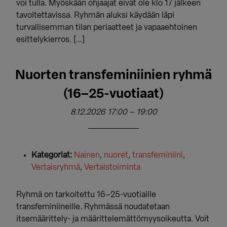
voi tulla. Myöskään ohjaajat eivät ole klo 17 jälkeen
tavoitettavissa. Ryhmän aluksi käydään läpi
turvallisemman tilan periaatteet ja vapaaehtoinen
esittelykierros. […]
Nuorten transfeminiinien ryhmä
(16–25-vuotiaat)
8.12.2026 17:00
–
19:00
Kategoriat:
Nainen
,
nuoret
,
transfeminiini
,
Vertaisryhmä
,
Vertaistoiminta
Ryhmä on tarkoitettu 16–25-vuotiaille
transfeminiineille. Ryhmässä noudatetaan
itsemäärittely- ja määrittelemättömyysoikeutta. Voit