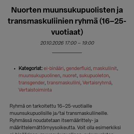
Nuorten muunsukupuolisten ja
transmaskuliinien ryhmä (16–25-
vuotiaat)
20.10.2026 17:00
–
19:00
Kategoriat:
ei-binääri
,
genderfluid
,
maskuliinit
,
muunsukupuolinen
,
nuoret
,
sukupuoleton
,
transgender
,
transmaskuliini
,
Vertaisryhmä
,
Vertaistoiminta
Ryhmä on tarkoitettu 16–25-vuotiaille
muunsukupuolisille ja/tai transmaskuliineille.
Ryhmässä noudatetaan itsemäärittely- ja
määrittelemättömyysoikeutta. Voit olla esimerkiksi