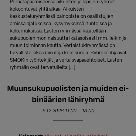
Perhatapaamiseessa aikuisten ja lapsien ryhmät
kokoontuvat yhtä aikaa. Aikuisten
keskusteluryhmässä painopiste on osallistujien
omissa ajatuksissa, kysymyksissä, tunteissa ja
kokemuksissa. Lasten ryhmässä käsitellään
sukupuolen moninaisuutta ikätasoisesti mm. leikin ja
muun toiminnan kautta. Vertaistukiryhmässä on
turvallista jakaa niin iloja kuin suruja. Ryhmiä ohjaavat
SMOKin työntekijät ja vertaisvapaaehtoiset. Lasten
ryhmään ovat tervetulleita […]
Muunsukupuolisten ja muiden ei-
binäärien lähiryhmä
5.12.2026 11:00
–
13:00