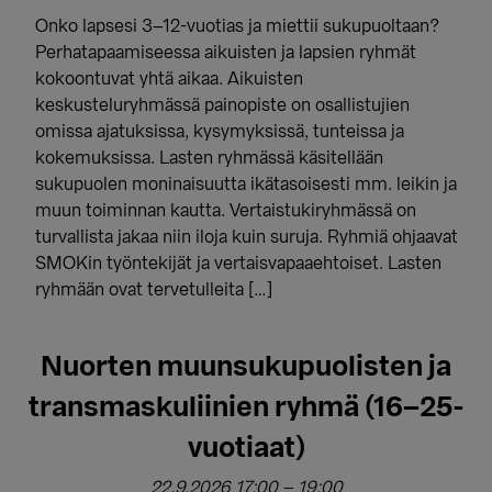
Onko lapsesi 3–12-vuotias ja miettii sukupuoltaan?
Perhatapaamiseessa aikuisten ja lapsien ryhmät
kokoontuvat yhtä aikaa. Aikuisten
keskusteluryhmässä painopiste on osallistujien
omissa ajatuksissa, kysymyksissä, tunteissa ja
kokemuksissa. Lasten ryhmässä käsitellään
sukupuolen moninaisuutta ikätasoisesti mm. leikin ja
muun toiminnan kautta. Vertaistukiryhmässä on
turvallista jakaa niin iloja kuin suruja. Ryhmiä ohjaavat
SMOKin työntekijät ja vertaisvapaaehtoiset. Lasten
ryhmään ovat tervetulleita […]
Nuorten muunsukupuolisten ja
transmaskuliinien ryhmä (16–25-
vuotiaat)
22.9.2026 17:00
–
19:00