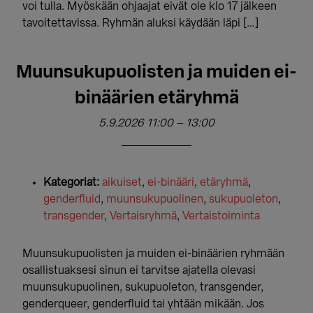
voi tulla. Myöskään ohjaajat eivät ole klo 17 jälkeen
tavoitettavissa. Ryhmän aluksi käydään läpi […]
Muunsukupuolisten ja muiden ei-
binäärien etäryhmä
5.9.2026 11:00
–
13:00
Kategoriat:
aikuiset
,
ei-binääri
,
etäryhmä
,
genderfluid
,
muunsukupuolinen
,
sukupuoleton
,
transgender
,
Vertaisryhmä
,
Vertaistoiminta
Muunsukupuolisten ja muiden ei-binäärien ryhmään
osallistuaksesi sinun ei tarvitse ajatella olevasi
muunsukupuolinen, sukupuoleton, transgender,
genderqueer, genderfluid tai yhtään mikään. Jos