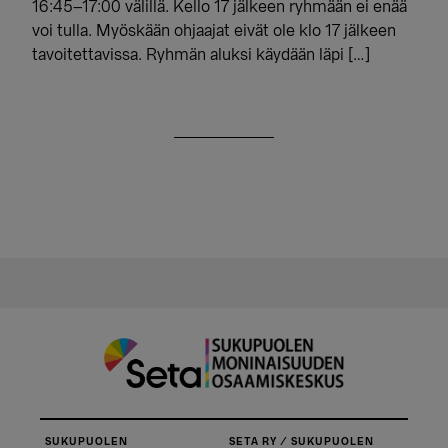
16:45–17:00 välillä. Kello 17 jälkeen ryhmään ei enää
voi tulla. Myöskään ohjaajat eivät ole klo 17 jälkeen
tavoitettavissa. Ryhmän aluksi käydään läpi […]
SUKUPUOLEN
SETA RY / SUKUPUOLEN