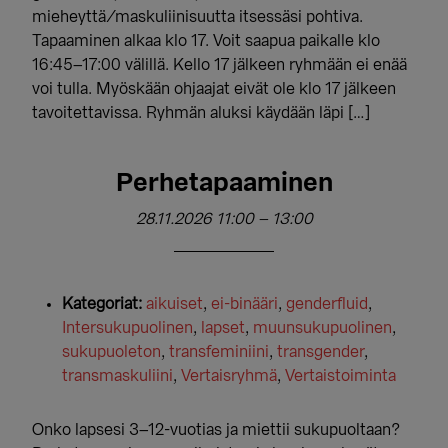
mieheyttä/maskuliinisuutta itsessäsi pohtiva.
Tapaaminen alkaa klo 17. Voit saapua paikalle klo
16:45–17:00 välillä. Kello 17 jälkeen ryhmään ei enää
voi tulla. Myöskään ohjaajat eivät ole klo 17 jälkeen
tavoitettavissa. Ryhmän aluksi käydään läpi […]
Perhetapaaminen
28.11.2026 11:00
–
13:00
Kategoriat:
aikuiset
,
ei-binääri
,
genderfluid
,
Intersukupuolinen
,
lapset
,
muunsukupuolinen
,
sukupuoleton
,
transfeminiini
,
transgender
,
transmaskuliini
,
Vertaisryhmä
,
Vertaistoiminta
Onko lapsesi 3–12-vuotias ja miettii sukupuoltaan?