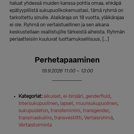
haluat yhdessä muiden kanssa pohtia omaa, ehkäpä
epätyypillistä sukupuolikokemustasi, tämä ryhmä on
tarkoitettu sinulle. Alaikäraja on 18 vuotta, yläikärajaa
ei ole. Ryhmä on vertaistuellinen ja sen aikana
keskustellaan osallistujille tärkeistä aiheista. Ryhmän
periaatteisiin kuuluvat luottamuksellisuus, […]
Perhetapaaminen
19.9.2026 11:00
–
13:00
Kategoriat:
aikuiset
,
ei-binääri
,
genderfluid
,
Intersukupuolinen
,
lapset
,
muunsukupuolinen
,
sukupuoleton
,
transfeminiini
,
transgender
,
transmaskuliini
,
transvestiitti
,
Vertaisryhmä
,
Vertaistoiminta