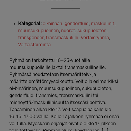
Kategoriat:
ei-binääri
,
genderfluid
,
maskuliinit
,
muunsukupuolinen
,
nuoret
,
sukupuoleton
,
transgender
,
transmaskuliini
,
Vertaisryhmä
,
Vertaistoiminta
Ryhmä on tarkoitettu 16–25-vuotiaille
muunsukupuolisille ja/tai transmaskuliineille.
Ryhmässä noudatetaan itsemäärittely- ja
määrittelemättömyysoikeutta. Voit olla esimerkiksi
ei-binäärinen, muunsukupuolinen, sukupuoleton,
genderfluid, transmies, transmaskuliini tai
mieheyttä/maskuliinisuutta itsessäsi pohtiva.
Tapaaminen alkaa klo 17. Voit saapua paikalle klo
16:45–17:00 välillä. Kello 17 jälkeen ryhmään ei enää
voi tulla. Myöskään ohjaajat eivät ole klo 17 jälkeen
tavoitettavissa. Ryhmän aluksi käydään läpi […]