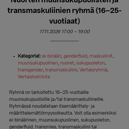
Nuorten muunsukupuolisten ja
transmaskuliinien ryhmä (16–25-
vuotiaat)
17.11.2026 17:00
–
19:00
Kategoriat:
ei-binääri
,
genderfluid
,
maskuliinit
,
muunsukupuolinen
,
nuoret
,
sukupuoleton
,
transgender
,
transmaskuliini
,
Vertaisryhmä
,
Vertaistoiminta
Ryhmä on tarkoitettu 16–25-vuotiaille
muunsukupuolisille ja/tai transmaskuliineille.
Ryhmässä noudatetaan itsemäärittely- ja
määrittelemättömyysoikeutta. Voit olla esimerkiksi
ei-binäärinen, muunsukupuolinen, sukupuoleton,
genderfluid, transmies, transmaskuliini tai