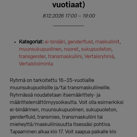
vuotiaat)
8.12.2026 17:00
–
19:00
Kategoriat:
ei-binääri
,
genderfluid
,
maskuliinit
,
muunsukupuolinen
,
nuoret
,
sukupuoleton
,
transgender
,
transmaskuliini
,
Vertaisryhmä
,
Vertaistoiminta
Ryhmä on tarkoitettu 16–25-vuotiaille
muunsukupuolisille ja/tai transmaskuliineille.
Ryhmässä noudatetaan itsemäärittely- ja
määrittelemättömyysoikeutta. Voit olla esimerkiksi
ei-binäärinen, muunsukupuolinen, sukupuoleton,
genderfluid, transmies, transmaskuliini tai
mieheyttä/maskuliinisuutta itsessäsi pohtiva.
Tapaaminen alkaa klo 17. Voit saapua paikalle klo