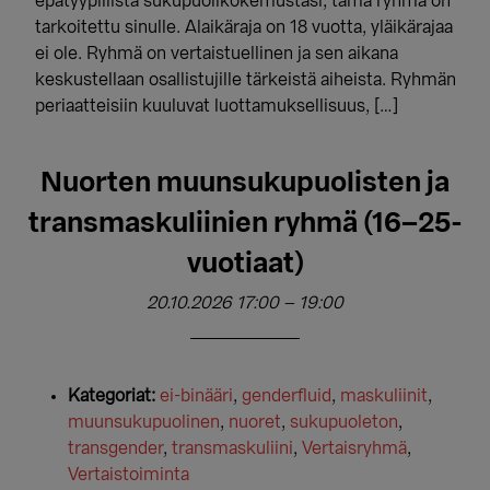
epätyypillistä sukupuolikokemustasi, tämä ryhmä on
tarkoitettu sinulle. Alaikäraja on 18 vuotta, yläikärajaa
ei ole. Ryhmä on vertaistuellinen ja sen aikana
keskustellaan osallistujille tärkeistä aiheista. Ryhmän
periaatteisiin kuuluvat luottamuksellisuus, […]
Nuorten muunsukupuolisten ja
transmaskuliinien ryhmä (16–25-
vuotiaat)
20.10.2026 17:00
–
19:00
Kategoriat:
ei-binääri
,
genderfluid
,
maskuliinit
,
muunsukupuolinen
,
nuoret
,
sukupuoleton
,
transgender
,
transmaskuliini
,
Vertaisryhmä
,
Vertaistoiminta