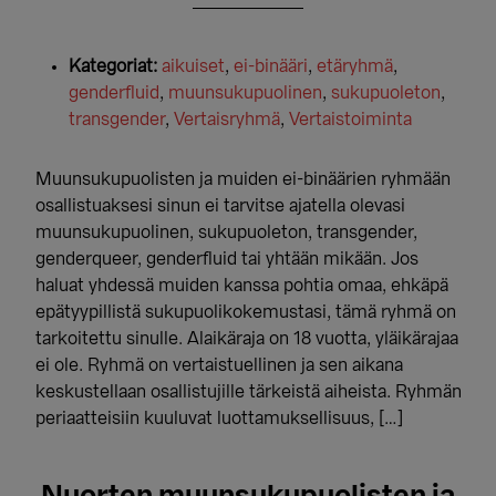
Kategoriat:
aikuiset
,
ei-binääri
,
etäryhmä
,
genderfluid
,
muunsukupuolinen
,
sukupuoleton
,
transgender
,
Vertaisryhmä
,
Vertaistoiminta
Muunsukupuolisten ja muiden ei-binäärien ryhmään
osallistuaksesi sinun ei tarvitse ajatella olevasi
muunsukupuolinen, sukupuoleton, transgender,
genderqueer, genderfluid tai yhtään mikään. Jos
haluat yhdessä muiden kanssa pohtia omaa, ehkäpä
epätyypillistä sukupuolikokemustasi, tämä ryhmä on
tarkoitettu sinulle. Alaikäraja on 18 vuotta, yläikärajaa
ei ole. Ryhmä on vertaistuellinen ja sen aikana
keskustellaan osallistujille tärkeistä aiheista. Ryhmän
periaatteisiin kuuluvat luottamuksellisuus, […]