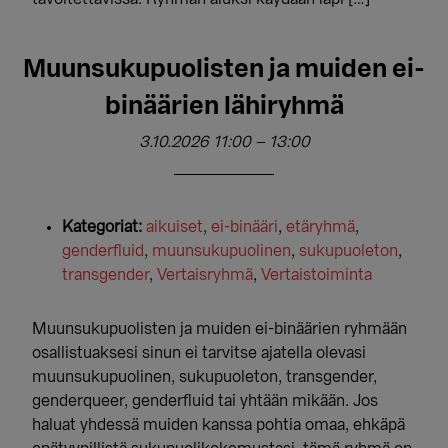
Muunsukupuolisten ja muiden ei-
binäärien lähiryhmä
3.10.2026 11:00
–
13:00
Kategoriat:
aikuiset
,
ei-binääri
,
etäryhmä
,
genderfluid
,
muunsukupuolinen
,
sukupuoleton
,
transgender
,
Vertaisryhmä
,
Vertaistoiminta
Muunsukupuolisten ja muiden ei-binäärien ryhmään
osallistuaksesi sinun ei tarvitse ajatella olevasi
muunsukupuolinen, sukupuoleton, transgender,
genderqueer, genderfluid tai yhtään mikään. Jos
haluat yhdessä muiden kanssa pohtia omaa, ehkäpä