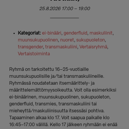
25.8.2026 17:00
–
19:00
Kategoriat:
ei-binääri
,
genderfluid
,
maskuliinit
,
muunsukupuolinen
,
nuoret
,
sukupuoleton
,
transgender
,
transmaskuliini
,
Vertaisryhmä
,
Vertaistoiminta
Ryhmä on tarkoitettu 16–25-vuotiaille
muunsukupuolisille ja/tai transmaskuliineille.
Ryhmässä noudatetaan itsemäärittely- ja
määrittelemättömyysoikeutta. Voit olla esimerkiksi
ei-binäärinen, muunsukupuolinen, sukupuoleton,
genderfluid, transmies, transmaskuliini tai
mieheyttä/maskuliinisuutta itsessäsi pohtiva.
Tapaaminen alkaa klo 17. Voit saapua paikalle klo
16:45–17:00 välillä. Kello 17 jälkeen ryhmään ei enää