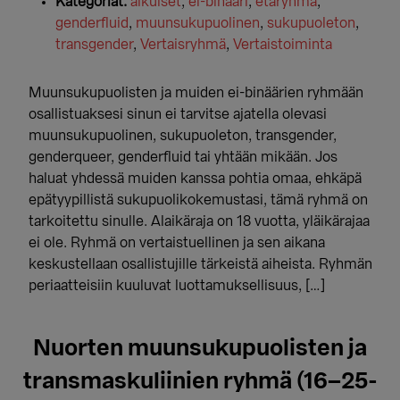
Kategoriat:
aikuiset
,
ei-binääri
,
etäryhmä
,
genderfluid
,
muunsukupuolinen
,
sukupuoleton
,
transgender
,
Vertaisryhmä
,
Vertaistoiminta
Muunsukupuolisten ja muiden ei-binäärien ryhmään
osallistuaksesi sinun ei tarvitse ajatella olevasi
muunsukupuolinen, sukupuoleton, transgender,
genderqueer, genderfluid tai yhtään mikään. Jos
haluat yhdessä muiden kanssa pohtia omaa, ehkäpä
epätyypillistä sukupuolikokemustasi, tämä ryhmä on
tarkoitettu sinulle. Alaikäraja on 18 vuotta, yläikärajaa
ei ole. Ryhmä on vertaistuellinen ja sen aikana
keskustellaan osallistujille tärkeistä aiheista. Ryhmän
periaatteisiin kuuluvat luottamuksellisuus, […]
Nuorten muunsukupuolisten ja
transmaskuliinien ryhmä (16–25-