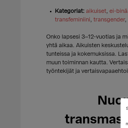
Kategoriat:
aikuiset
,
ei-binä
transfeminiini
,
transgender
,
Onko lapsesi 3–12-vuotias ja m
yhtä aikaa. Aikuisten keskuste
tunteissa ja kokemuksissa. Las
muun toiminnan kautta. Vertaist
työntekijät ja vertaisvapaaehto
Nuor
S
transmask
m