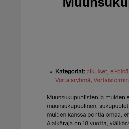
Muunsukupu
Kategoriat:
aikuiset
,
ei-binä
Vertaisryhmä
,
Vertaistoimin
Muunsukupuolisten ja muiden ei-
muunsukupuolinen, sukupuoleton
muiden kanssa pohtia omaa, ehk
Alaikäraja on 18 vuotta, yläikär