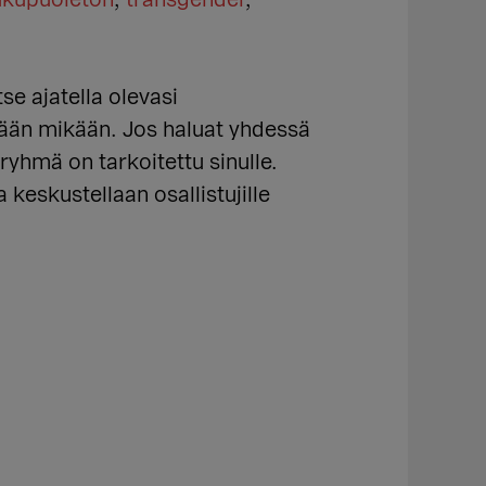
ukupuoleton
,
transgender
,
se ajatella olevasi
tään mikään. Jos haluat yhdessä
yhmä on tarkoitettu sinulle.
 keskustellaan osallistujille