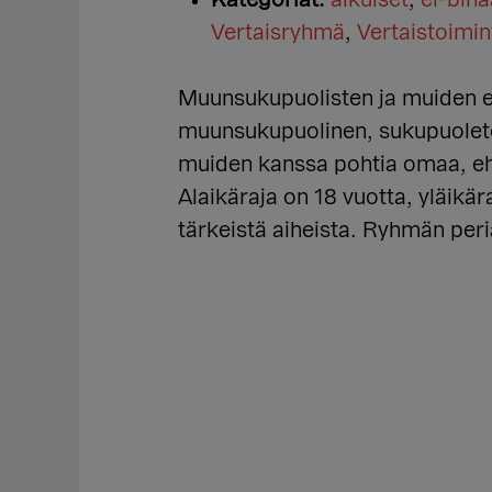
Kategoriat:
aikuiset
,
ei-binä
Vertaisryhmä
,
Vertaistoimin
Muunsukupuolisten ja muiden ei-
muunsukupuolinen, sukupuoleton
muiden kanssa pohtia omaa, ehk
Alaikäraja on 18 vuotta, yläikär
tärkeistä aiheista. Ryhmän peri