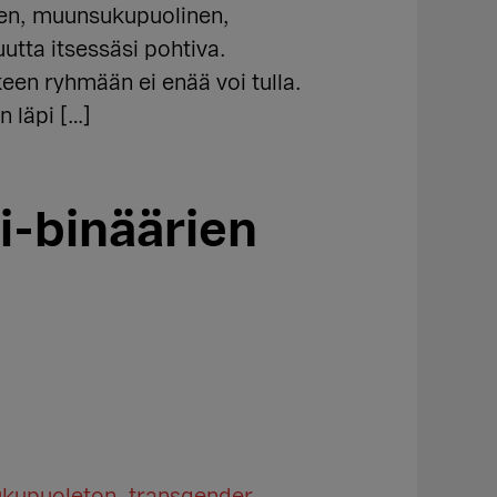
inen, muunsukupuolinen,
utta itsessäsi pohtiva.
keen ryhmään ei enää voi tulla.
n läpi […]
i-binäärien