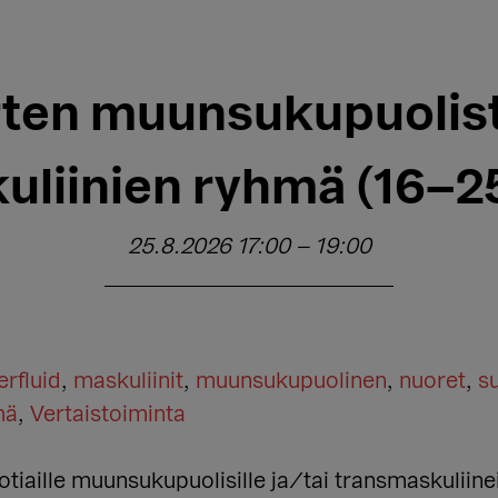
ten muunsukupuolist
uliinien ryhmä (16–25
25.8.2026 17:00
–
19:00
rfluid
,
maskuliinit
,
muunsukupuolinen
,
nuoret
,
s
mä
,
Vertaistoiminta
tiaille muunsukupuolisille ja/tai transmaskuliin