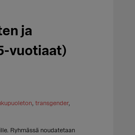
en ja
-vuotiaat)
ukupuoleton
,
transgender
,
eille. Ryhmässä noudatetaan