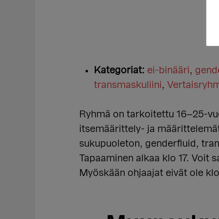
Kategoriat:
ei-binääri
,
gende
transmaskuliini
,
Vertaisryh
Ryhmä on tarkoitettu 16–25-vuo
itsemäärittely- ja määrittelemä
sukupuoleton, genderfluid, tran
Tapaaminen alkaa klo 17. Voit sa
Myöskään ohjaajat eivät ole klo