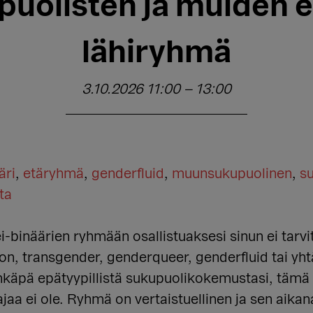
olisten ja muiden e
lähiryhmä
3.10.2026 11:00
–
13:00
äri
,
etäryhmä
,
genderfluid
,
muunsukupuolinen
,
s
ta
binäärien ryhmään osallistuaksesi sinun ei tarvit
, transgender, genderqueer, genderfluid tai yh
äpä epätyypillistä sukupuolikokemustasi, tämä r
ajaa ei ole. Ryhmä on vertaistuellinen ja sen aikana