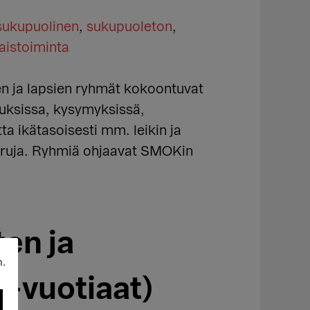
ukupuolinen
,
sukupuoleton
,
aistoiminta
en ja lapsien ryhmät kokoontuvat
tuksissa, kysymyksissä,
a ikätasoisesti mm. leikin ja
 suruja. Ryhmiä ohjaavat SMOKin
en ja
n.
-vuotiaat)