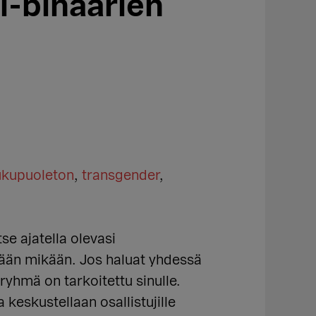
i-binäärien
ukupuoleton
,
transgender
,
se ajatella olevasi
tään mikään. Jos haluat yhdessä
yhmä on tarkoitettu sinulle.
 keskustellaan osallistujille