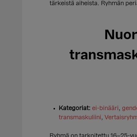
tärkeistä aiheista. Ryhmän peri
Nuor
transmask
Kategoriat:
ei-binääri
,
gende
transmaskuliini
,
Vertaisryh
Ryhmä on tarkoitettu 16–25-vuo