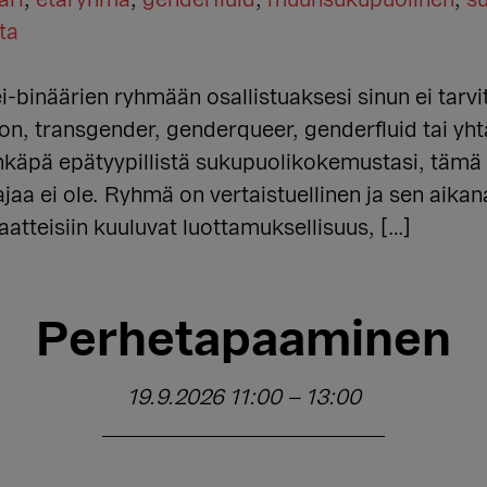
äri
,
etäryhmä
,
genderfluid
,
muunsukupuolinen
,
s
ta
binäärien ryhmään osallistuaksesi sinun ei tarvit
, transgender, genderqueer, genderfluid tai yh
äpä epätyypillistä sukupuolikokemustasi, tämä r
ajaa ei ole. Ryhmä on vertaistuellinen ja sen aikana
aatteisiin kuuluvat luottamuksellisuus, […]
Perhetapaaminen
19.9.2026 11:00
–
13:00