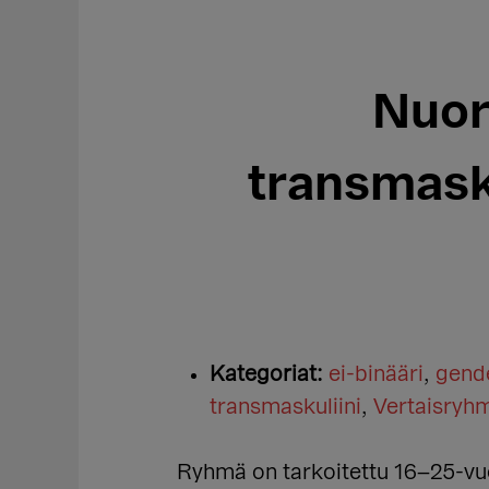
Nuor
transmask
Kategoriat:
ei-binääri
,
gende
transmaskuliini
,
Vertaisryh
Ryhmä on tarkoitettu 16–25-vuo