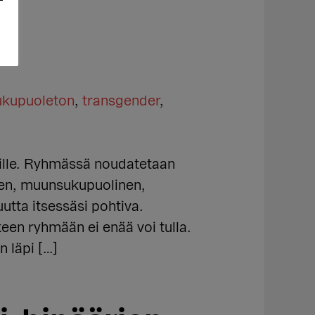
ukupuoleton
,
transgender
,
eille. Ryhmässä noudatetaan
inen, muunsukupuolinen,
utta itsessäsi pohtiva.
keen ryhmään ei enää voi tulla.
n läpi […]