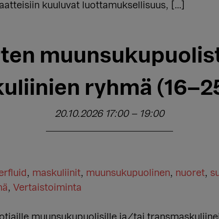
aatteisiin kuuluvat luottamuksellisuus, […]
ten muunsukupuolist
uliinien ryhmä (16–25
20.10.2026 17:00
–
19:00
rfluid
,
maskuliinit
,
muunsukupuolinen
,
nuoret
,
s
mä
,
Vertaistoiminta
tiaille muunsukupuolisille ja/tai transmaskuliin